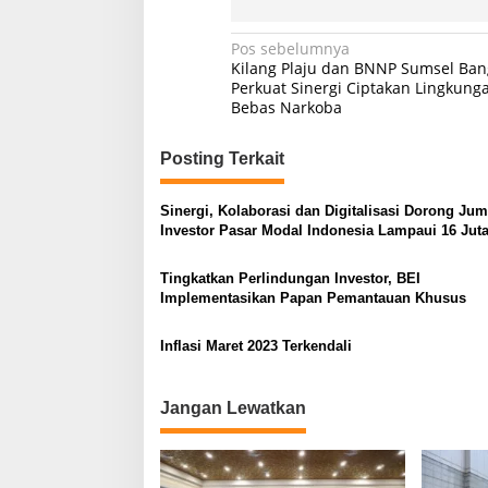
N
Pos sebelumnya
Kilang Plaju dan BNNP Sumsel Ba
a
Perkuat Sinergi Ciptakan Lingkung
Bebas Narkoba
v
i
Posting Terkait
g
a
Sinergi, Kolaborasi dan Digitalisasi Dorong Jum
s
Investor Pasar Modal Indonesia Lampaui 16 Jut
i
Tingkatkan Perlindungan Investor, BEI
p
Implementasikan Papan Pemantauan Khusus
o
Inflasi Maret 2023 Terkendali
s
Jangan Lewatkan