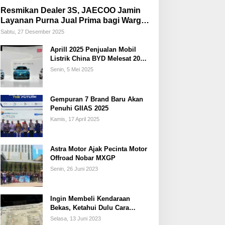
Resmikan Dealer 3S, JAECOO Jamin
Layanan Purna Jual Prima bagi Warga
Palembang
Sabtu, 27 Desember 2025
Aprill 2025 Penjualan Mobil
Listrik China BYD Melesat 20
Persen
Senin, 5 Mei 2025
Gempuran 7 Brand Baru Akan
Penuhi GIIAS 2025
Kamis, 17 April 2025
Astra Motor Ajak Pecinta Motor
Offroad Nobar MXGP
Senin, 26 Juni 2023
Ingin Membeli Kendaraan
Bekas, Ketahui Dulu Cara
Membedakan STNK Palsu dan
Selasa, 13 Juni 2023