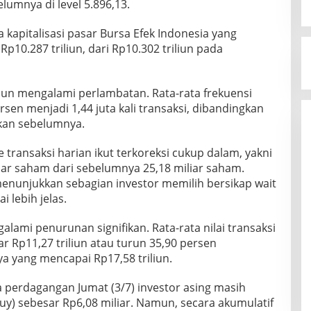
lumnya di level 5.896,13.
kapitalisasi pasar Bursa Efek Indonesia yang
p10.287 triliun, dari Rp10.302 triliun pada
un mengalami perlambatan. Rata-rata frekuensi
rsen menjadi 1,44 juta kali transaksi, dibandingkan
ekan sebelumnya.
 transaksi harian ikut terkoreksi cukup dalam, yakni
iar saham dari sebelumnya 25,18 miliar saham.
menunjukkan sebagian investor memilih bersikap wait
i lebih jelas.
galami penurunan signifikan. Rata-rata nilai transaksi
r Rp11,27 triliun atau turun 35,90 persen
 yang mencapai Rp17,58 triliun.
da perdagangan Jumat (3/7) investor asing masih
y) sebesar Rp6,08 miliar. Namun, secara akumulatif