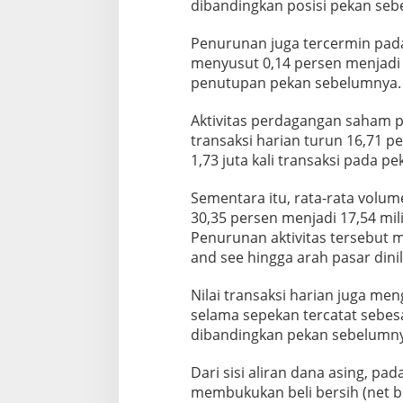
dibandingkan posisi pekan sebe
e
k
a
Penurunan juga tercermin pada 
n
menyusut 0,14 persen menjadi R
penutupan pekan sebelumnya.
Aktivitas perdagangan saham p
transaksi harian turun 16,71 pe
1,73 juta kali transaksi pada p
Sementara itu, rata-rata volume
30,35 persen menjadi 17,54 mil
Penurunan aktivitas tersebut 
and see hingga arah pasar dinila
Nilai transaksi harian juga men
selama sepekan tercatat sebesa
dibandingkan pekan sebelumnya
Dari sisi aliran dana asing, pa
membukukan beli bersih (net bu