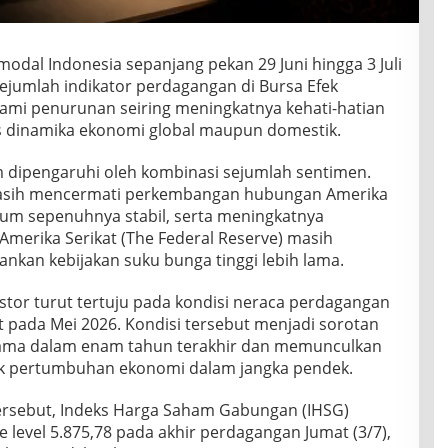
modal Indonesia sepanjang pekan 29 Juni hingga 3 Juli
 Sejumlah indikator perdagangan di Bursa Efek
ami penurunan seiring meningkatnya kehati-hatian
 dinamika ekonomi global maupun domestik.
 dipengaruhi oleh kombinasi sejumlah sentimen.
 masih mencermati perkembangan hubungan Amerika
belum sepenuhnya stabil, serta meningkatnya
Amerika Serikat (The Federal Reserve) masih
an kebijakan suku bunga tinggi lebih lama.
vestor turut tertuju pada kondisi neraca perdagangan
t pada Mei 2026. Kondisi tersebut menjadi sorotan
tama dalam enam tahun terakhir dan memunculkan
k pertumbuhan ekonomi dalam jangka pendek.
ersebut, Indeks Harga Saham Gabungan (IHSG)
 level 5.875,78 pada akhir perdagangan Jumat (3/7),