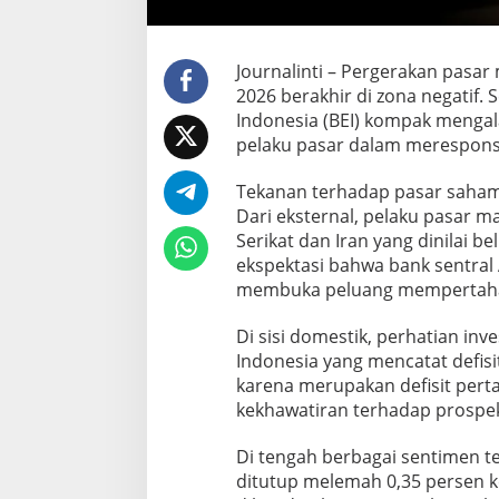
a
n
B
u
Journalinti – Pergerakan pasar 
r
2026 berakhir di zona negatif.
s
Indonesia (BEI) kompak mengal
a
pelaku pasar dalam merespons
I
k
u
Tekanan terhadap pasar saham
t
Dari eksternal, pelaku pasar
L
Serikat dan Iran yang dinilai 
e
ekspektasi bahwa bank sentral 
s
u
membuka peluang mempertahank
S
e
Di sisi domestik, perhatian in
p
Indonesia yang mencatat defisi
a
karena merupakan defisit per
n
j
kekhawatiran terhadap prospe
a
n
Di tengah berbagai sentimen t
g
ditutup melemah 0,35 persen ke
P