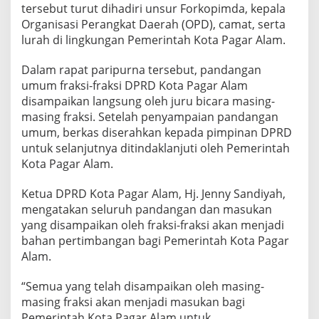
e
tersebut turut dihadiri unsur Forkopimda, kepala
r
Organisasi Perangkat Daerah (OPD), camat, serta
d
lurah di lingkungan Pemerintah Kota Pagar Alam.
a
P
e
Dalam rapat paripurna tersebut, pandangan
r
umum fraksi-fraksi DPRD Kota Pagar Alam
t
disampaikan langsung oleh juru bicara masing-
a
masing fraksi. Setelah penyampaian pandangan
n
umum, berkas diserahkan kepada pimpinan DPRD
g
g
untuk selanjutnya ditindaklanjuti oleh Pemerintah
u
Kota Pagar Alam.
n
g
Ketua DPRD Kota Pagar Alam, Hj. Jenny Sandiyah,
j
mengatakan seluruh pandangan dan masukan
a
w
yang disampaikan oleh fraksi-fraksi akan menjadi
a
bahan pertimbangan bagi Pemerintah Kota Pagar
b
Alam.
a
n
“Semua yang telah disampaikan oleh masing-
A
P
masing fraksi akan menjadi masukan bagi
B
Pemerintah Kota Pagar Alam untuk