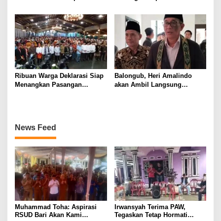
Hikmah OKU Timur
pada Pilgub Sumsel
Ribuan Warga Deklarasi Siap
Balongub, Heri Amalindo
Menangkan Pasangan
akan Ambil Langsung
MAHAR di Pilgub Sumsel
Formulir Balongub Sumsel Di
PDIP
News Feed
Muhammad Toha: Aspirasi
Irwansyah Terima PAW,
RSUD Bari Akan Kami
Tegaskan Tetap Hormati