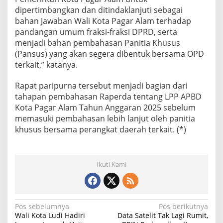
D
dipertimbangkan dan ditindaklanjuti sebagai
2
bahan Jawaban Wali Kota Pagar Alam terhadap
0
2
pandangan umum fraksi-fraksi DPRD, serta
5
menjadi bahan pembahasan Panitia Khusus
(Pansus) yang akan segera dibentuk bersama OPD
terkait,” katanya.
Rapat paripurna tersebut menjadi bagian dari
tahapan pembahasan Raperda tentang LPP APBD
Kota Pagar Alam Tahun Anggaran 2025 sebelum
memasuki pembahasan lebih lanjut oleh panitia
khusus bersama perangkat daerah terkait. (*)
Ikuti Kami
N
Pos sebelumnya
Pos berikutnya
Wali Kota Ludi Hadiri
Data Satelit Tak Lagi Rumit,
a