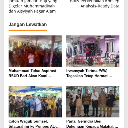
Jamuan Jamaah Haji yang
BRIN Perkenalkan Konsep
Digelar Muhammadiyah
Analysis-Ready Data
v
dan Aisyiyah Pagar Alam
i
g
Jangan Lewatkan
a
s
i
p
o
s
Muhammad Toha: Aspirasi
Irwansyah Terima PAW,
RSUD Bari Akan Kami
Tegaskan Tetap Hormati
Perjuangkan Demi Tingkatkan
Organisasi Partai
Pelayanan Kesehatan
Calon Wagub Sumsel,
Partai Gerindra Beri
Silaturahmi ke Ponpes AL-
Dukungan Kepada Matahati