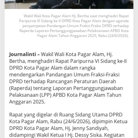
a
n
d
Wakil Wali Kota Pagar Alam Hj. Bertha saat menghadiri Rapat
a
Paripurna VI Sidang ke-II DPRD Kota Pagar Alam dengan agenda
n
penyampaian Pandangan Umum Fraksi-Fraksi DPRD terhadap
g
Raperda Laporan Pertanggungjawaban Pelaksanaan APBD Kota
a
Pagar Alam Tahun Anggaran 2025, Rabu (24/6/2026).
n
F
r
Journalinti –
Wakil Wali Kota Pagar Alam, Hj.
a
Bertha, menghadiri Rapat Paripurna VI Sidang ke-II
k
DPRD Kota Pagar Alam dalam rangka
s
i
mendengarkan Pandangan Umum Fraksi-Fraksi
t
DPRD terhadap Rancangan Peraturan Daerah
e
(Raperda) tentang Laporan Pertanggungjawaban
r
Pelaksanaan (LPP) APBD Kota Pagar Alam Tahun
h
a
Anggaran 2025.
d
a
Rapat yang digelar di Ruang Sidang Utama DPRD
p
Kota Pagar Alam, Rabu (24/6/2026), dipimpin Ketua
R
DPRD Kota Pagar Alam, Hj. Jenny Sandiyah,
a
p
didampingi Wakil Ketua I Hj. Dessy Siska. Kegiatan