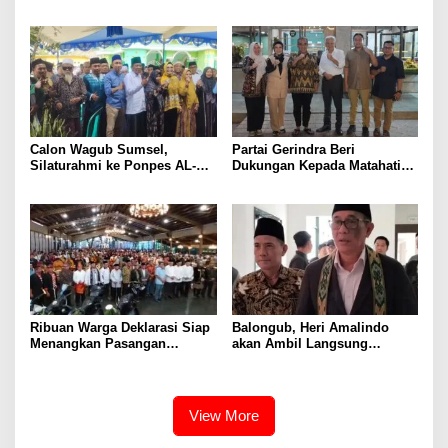
Perjuangkan Demi Tingkatkan
Organisasi Partai
Pelayanan Kesehatan
Calon Wagub Sumsel,
Partai Gerindra Beri
Silaturahmi ke Ponpes AL-
Dukungan Kepada Matahati
Hikmah OKU Timur
pada Pilgub Sumsel
Ribuan Warga Deklarasi Siap
Balongub, Heri Amalindo
Menangkan Pasangan
akan Ambil Langsung
MAHAR di Pilgub Sumsel
Formulir Balongub Sumsel Di
PDIP
View More