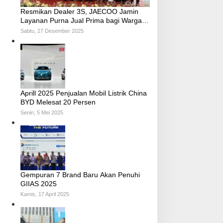
Resmikan Dealer 3S, JAECOO Jamin
Layanan Purna Jual Prima bagi Warga
Palembang
Sabtu, 27 Desember 2025
Aprill 2025 Penjualan Mobil Listrik China
BYD Melesat 20 Persen
Senin, 5 Mei 2025
Gempuran 7 Brand Baru Akan Penuhi
GIIAS 2025
Kamis, 17 April 2025