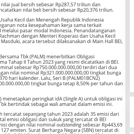
nilai jual bersih sebesar Rp287,57 triliun dan
atatkan nilai beli bersih sebesar Rp20,376 triliun.
Usaha Kecil dan Menengah Republik Indonesia
anan nota kesepahaman kerja sama terkait
elalui pasar modal Indonesia. Penandatanganan
 Rachman dengan Menteri Koperasi dan Usaha Kecil
asduki, acara tersebut dilaksanakan di Main Hall BEI,
i Bersama Tbk (PALM) menerbitkan Obligasi
ama Tahap II Tahun 2023 yang resmi dicatatkan di BEI.
minal sebesar Rp750.000.000.000,00 terdiri dari dua
ngan nilai nominal Rp321.000.000.000,00 tingkat bunga
370 hari kalender. Lalu, Seri B (PALM01BCN2)
00.000.000,00 tingkat bunga tetap 8,50% per tahun dan
) menetapkan peringkat idA (
Single
A) untuk obligasi ini
bk bertindak sebagai wali amanat dalam emisi ini.
h tercatat sepanjang tahun 2023 adalah 35 emisi dari
tal emisi obligasi dan sukuk yang tercatat di BEI
isi dengan nilai nominal
outstanding
sebesar Rp443,69
h 127 emiten. Surat Berharga Negara (SBN) tercatat di