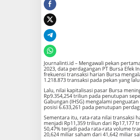
u
p
P
o
s
i
t
i
f
Journalinti.id – Mengawali pekan pertama
2023, data perdagangan PT Bursa Efek Ind
frekuensi transaksi harian Bursa mengal
1.218.873 transaksi pada pekan yang lalu
Lalu, nilai kapitalisasi pasar Bursa meni
Rp9.354,254 triliun pada penutupan se
Gabungan (IHSG) mengalami penguatan se
posisi 6.633,261 pada penutupan perdag
Sementara itu, rata-rata nilai transaks
menjadi Rp11,359 triliun dari Rp17,177 
50,47% terjadi pada rata-rata volume tr
20,624 miliar saham dari 41,642 miliar s