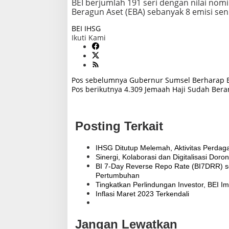
BEI berjumlah 191 seri dengan nilai nomi
Beragun Aset (EBA) sebanyak 8 emisi senila
BEI
IHSG
Ikuti Kami
Pos sebelumnya
Gubernur Sumsel Berharap Ba
N
Pos berikutnya
4.309 Jemaah Haji Sudah Bera
a
v
i
Posting Terkait
g
a
s
IHSG Ditutup Melemah, Aktivitas Perdag
i
Sinergi, Kolaborasi dan Digitalisasi Do
p
BI 7-Day Reverse Repo Rate (BI7DRR) se
o
Pertumbuhan
s
Tingkatkan Perlindungan Investor, BEI
Inflasi Maret 2023 Terkendali
Jangan Lewatkan