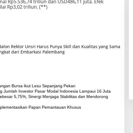
nal Rp5.536,74 triliun dan USD486,11 juta. Efek
i Rp3,02 triliun. (**)
lon Rektor Unsri Harus Punya Skill dan Kualitas yang Sama
ngkat dari Embarkasi Palembang
angan Bursa Ikut Lesu Sepanjang Pekan
rong Jumlah Investor Pasar Modal Indonesia Lampaui 16 Juta
besar 5,75%, Sinergi Menjaga Stabilitas dan Mendorong
 Implementasikan Papan Pemantauan Khusus