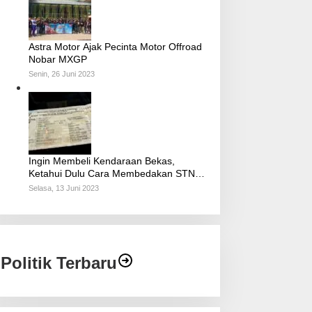
Astra Motor Ajak Pecinta Motor Offroad
Nobar MXGP
Senin, 26 Juni 2023
Ingin Membeli Kendaraan Bekas,
Ketahui Dulu Cara Membedakan STNK
Palsu dan Asli
Selasa, 13 Juni 2023
Politik Terbaru