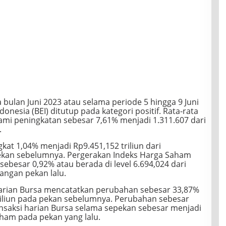
 bulan Juni 2023 atau selama periode 5 hingga 9 Juni
onesia (BEI) ditutup pada kategori positif. Rata-rata
ami peningkatan sebesar 7,61% menjadi 1.311.607 dari
.
ngkat 1,04% menjadi Rp9.451,152 triliun dari
pekan sebelumnya. Pergerakan Indeks Harga Saham
besar 0,92% atau berada di level 6.694,024 dari
angan pekan lalu.
i harian Bursa mencatatkan perubahan sebesar 33,87%
triliun pada pekan sebelumnya. Perubahan sebesar
ansaksi harian Bursa selama sepekan sebesar menjadi
aham pada pekan yang lalu.