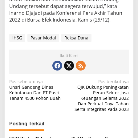
Undang tersebut dapat segera terwujud,” kata
Inarno Djajadi pada Konferensi Pers Akhir Tahun
2022 di Bursa Efek Indonesia, Kamis (29/12).
IHSG
Pasar Modal
Reksa Dana
Ikuti Kami
N
Pos sebelumnya
Pos berikutnya
Unsri Gandeng Dinas
OJK Dukung Peningkatan
a
Kehutanan Dan PT Pusri
Peran Sektor Jasa
Tanam 4500 Pohon Buah
Keuangan Selama 2022
v
Dan Perkuat Daya Tahan
i
Serta Integritas Pada 2023
g
Posting Terkait
a
s