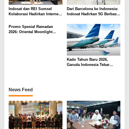
Indosat dan REI Sumsel
Dari Barcelona ke Indonesia:
Kolaborasi Hadirkan Internet
Indosat Hadirkan 5G Berbasis
Rumah HiFi Air di Kawasan
AI Lebih Dekat ke Masyarakat
Hunian
Promo Spesial Ramadan
2026: Oriental Moonlight
Hadirkan Bukber Berkesan di
fave+ Hotel Palembang
Kado Tahun Baru 2026,
Garuda Indonesia Tebar
Diskon 16 Persen Rute
Palembang-Jakarta
News Feed