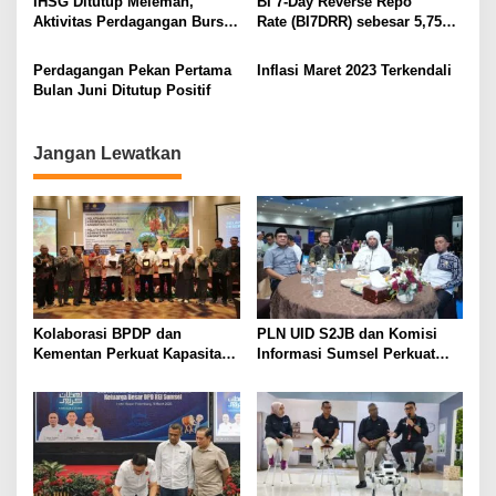
IHSG Ditutup Melemah,
BI 7-Day Reverse Repo
i
Aktivitas Perdagangan Bursa
Rate (BI7DRR) sebesar 5,75%,
Ikut Lesu Sepanjang Pekan
Sinergi Menjaga Stabilitas
p
dan Mendorong Pertumbuhan
Perdagangan Pekan Pertama
Inflasi Maret 2023 Terkendali
o
Bulan Juni Ditutup Positif
s
Jangan Lewatkan
Kolaborasi BPDP dan
PLN UID S2JB dan Komisi
Kementan Perkuat Kapasitas
Informasi Sumsel Perkuat
Pekebun Sawit Sumatera
Integritas Lewat Semarak
Selatan
Muharram 1448 H