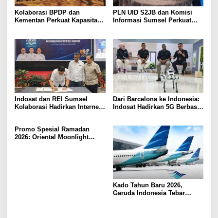
Kolaborasi BPDP dan
PLN UID S2JB dan Komisi
Kementan Perkuat Kapasitas
Informasi Sumsel Perkuat
Pekebun Sawit Sumatera
Integritas Lewat Semarak
Selatan
Muharram 1448 H
Indosat dan REI Sumsel
Dari Barcelona ke Indonesia:
Kolaborasi Hadirkan Internet
Indosat Hadirkan 5G Berbasis
Rumah HiFi Air di Kawasan
AI Lebih Dekat ke Masyarakat
Hunian
Promo Spesial Ramadan
2026: Oriental Moonlight
Hadirkan Bukber Berkesan di
fave+ Hotel Palembang
Kado Tahun Baru 2026,
Garuda Indonesia Tebar
Diskon 16 Persen Rute
Palembang-Jakarta