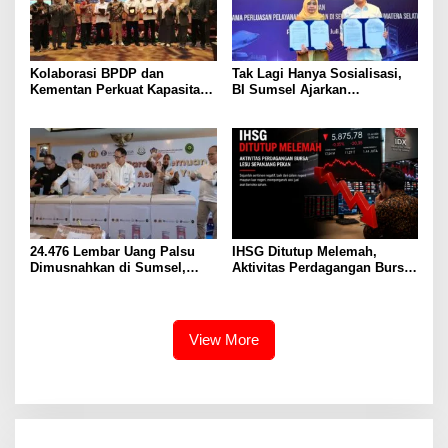
Kolaborasi BPDP dan
Tak Lagi Hanya Sosialisasi,
Kementan Perkuat Kapasitas
BI Sumsel Ajarkan
Pekebun Sawit Sumatera
Kebanksentralan di Kelas dan
Selatan
Perluas Layanan Penukaran
Uang
24.476 Lembar Uang Palsu
IHSG Ditutup Melemah,
Dimusnahkan di Sumsel,
Aktivitas Perdagangan Bursa
Pecahan Rp100 Ribu
Ikut Lesu Sepanjang Pekan
Mendominasi
View More