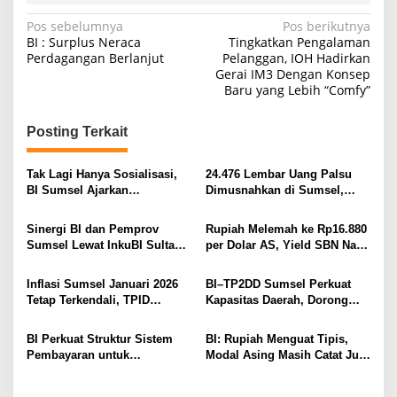
N
Pos sebelumnya
Pos berikutnya
BI : Surplus Neraca
Tingkatkan Pengalaman
a
Perdagangan Berlanjut
Pelanggan, IOH Hadirkan
Gerai IM3 Dengan Konsep
v
Baru yang Lebih “Comfy”
i
g
Posting Terkait
a
s
Tak Lagi Hanya Sosialisasi,
24.476 Lembar Uang Palsu
BI Sumsel Ajarkan
Dimusnahkan di Sumsel,
i
Kebanksentralan di Kelas dan
Pecahan Rp100 Ribu
Perluas Layanan Penukaran
Mendominasi
p
Sinergi BI dan Pemprov
Rupiah Melemah ke Rp16.880
Uang
Sumsel Lewat InkuBI Sultan
per Dolar AS, Yield SBN Naik
o
Muda 2026, UMKM Siap Naik
ke 6,45%
s
Kelas Digital
Inflasi Sumsel Januari 2026
BI–TP2DD Sumsel Perkuat
Tetap Terkendali, TPID
Kapasitas Daerah, Dorong
Perkuat Pengamanan Pangan
Elektronifikasi Transaksi
Jelang Ramadan
Lewat IETPD Semester II 2025
BI Perkuat Struktur Sistem
BI: Rupiah Menguat Tipis,
Pembayaran untuk
Modal Asing Masih Catat Jual
Mewujudkan Ekonomi Digital
Neto di Pasar SBN
yang Andal