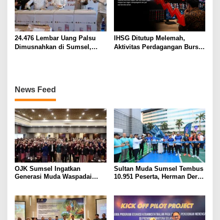
24.476 Lembar Uang Palsu
IHSG Ditutup Melemah,
Dimusnahkan di Sumsel,
Aktivitas Perdagangan Bursa
Pecahan Rp100 Ribu
Ikut Lesu Sepanjang Pekan
Mendominasi
News Feed
OJK Sumsel Ingatkan
Sultan Muda Sumsel Tembus
Generasi Muda Waspadai
10.951 Peserta, Herman Deru
Investasi Bodong, Gen LIMAS
Perkuat Kolaborasi dengan
dan BNI Gelar Seminar
OJK
Literasi Keuangan