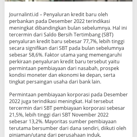
P
e
r
Journalinti.id – Penyaluran kredit baru oleh
b
perbankan pada Desember 2022 terindikasi
a
meningkat dibandingkan bulan sebelumnya. Hal ini
n
tercermin dari Saldo Bersih Tertimbang (SBT)
k
a
penyaluran kredit baru sebesar 77,7%, lebih tinggi
n
secara signifikan dari SBT pada bulan sebelumnya
T
sebesar 58,6%. Faktor utama yang memengaruhi
e
perkiraan penyaluran kredit baru tersebut yaitu
r
i
permintaan pembiayaan dari nasabah, prospek
n
kondisi moneter dan ekonomi ke depan, serta
d
tingkat persaingan usaha dari bank lain.
i
k
Permintaan pembiayaan korporasi pada Desember
a
s
2022 juga terindikasi meningkat. Hal tersebut
i
tercermin dari SBT pembiayaan korporasi sebesar
M
21,5%, lebih tinggi dari SBT November 2022
e
sebesar 13,2%. Mayoritas sumber pembiayaan
n
terutama bersumber dari dana sendiri, diikuti oleh
i
n
pinjaman/utang dari perusahaan induk,