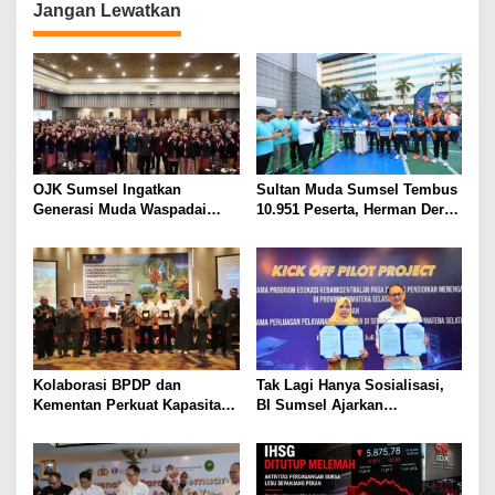
Jangan Lewatkan
OJK Sumsel Ingatkan
Sultan Muda Sumsel Tembus
Generasi Muda Waspadai
10.951 Peserta, Herman Deru
Investasi Bodong, Gen LIMAS
Perkuat Kolaborasi dengan
dan BNI Gelar Seminar
OJK
Literasi Keuangan
Kolaborasi BPDP dan
Tak Lagi Hanya Sosialisasi,
Kementan Perkuat Kapasitas
BI Sumsel Ajarkan
Pekebun Sawit Sumatera
Kebanksentralan di Kelas dan
Selatan
Perluas Layanan Penukaran
Uang