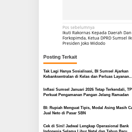
N
Pos sebelumnya
Ikuti Rakornas Kepada Daerah Dan
a
Forkopimda, Ketua DPRD Sumsel Ik
Presiden Joko Widodo
v
i
Posting Terkait
g
a
Tak Lagi Hanya Sosialisasi, BI Sumsel Ajarkan
s
Kebanksentralan di Kelas dan Perluas Layanan
Penukaran Uang
i
Inflasi Sumsel Januari 2026 Tetap Terkendali, T
p
Perkuat Pengamanan Pangan Jelang Ramadan
o
BI: Rupiah Menguat Tipis, Modal Asing Masih Ca
s
Jual Neto di Pasar SBN
Cek di Sini! Jadwal Lengkap Operasional Bank
Indonesia Selama Libur Natal dan Tahun Baru