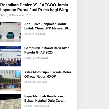
Resmikan Dealer 3S, JAECOO Jamin
Layanan Purna Jual Prima bagi Warga
Palembang
Sabtu, 27 Desember 2025
Aprill 2025 Penjualan Mobil
Listrik China BYD Melesat 20
Persen
Senin, 5 Mei 2025
Gempuran 7 Brand Baru Akan
Penuhi GIIAS 2025
Kamis, 17 April 2025
Astra Motor Ajak Pecinta Motor
Offroad Nobar MXGP
Senin, 26 Juni 2023
Ingin Membeli Kendaraan
Bekas, Ketahui Dulu Cara
Membedakan STNK Palsu dan
Selasa, 13 Juni 2023