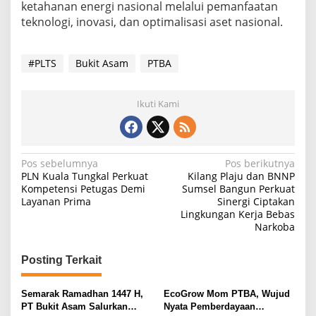
ketahanan energi nasional melalui pemanfaatan
teknologi, inovasi, dan optimalisasi aset nasional.
#PLTS
Bukit Asam
PTBA
Ikuti Kami
N
Pos sebelumnya
Pos berikutnya
PLN Kuala Tungkal Perkuat
Kilang Plaju dan BNNP
a
Kompetensi Petugas Demi
Sumsel Bangun Perkuat
Layanan Prima
Sinergi Ciptakan
v
Lingkungan Kerja Bebas
i
Narkoba
g
Posting Terkait
a
s
Semarak Ramadhan 1447 H,
EcoGrow Mom PTBA, Wujud
i
PT Bukit Asam Salurkan
Nyata Pemberdayaan