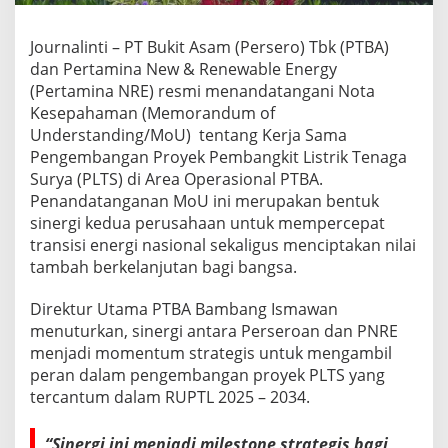
b
a
n
Journalinti – PT Bukit Asam (Persero) Tbk (PTBA)
g
dan Pertamina New & Renewable Energy
a
(Pertamina NRE) resmi menandatangani Nota
n
Kesepahaman (Memorandum of
P
L
Understanding/MoU) tentang Kerja Sama
T
Pengembangan Proyek Pembangkit Listrik Tenaga
S
Surya (PLTS) di Area Operasional PTBA.
d
Penandatanganan MoU ini merupakan bentuk
i
L
sinergi kedua perusahaan untuk mempercepat
a
transisi energi nasional sekaligus menciptakan nilai
h
tambah berkelanjutan bagi bangsa.
a
n
Direktur Utama PTBA Bambang Ismawan
P
a
menuturkan, sinergi antara Perseroan dan PNRE
s
menjadi momentum strategis untuk mengambil
c
peran dalam pengembangan proyek PLTS yang
a
tercantum dalam RUPTL 2025 – 2034.
t
a
m
“Sinergi ini menjadi milestone strategis bagi