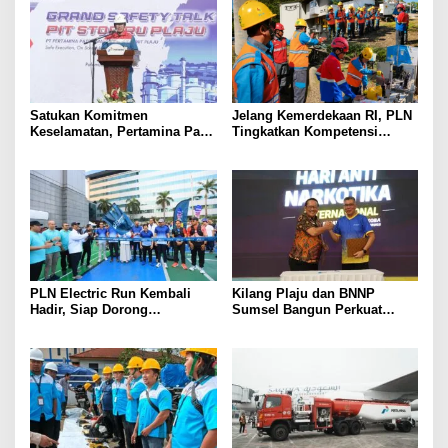
Satukan Komitmen
Jelang Kemerdekaan RI, PLN
Keselamatan, Pertamina Patra
Tingkatkan Kompetensi
Niaga Kilang Plaju Gelar
Petugas untuk Jaga
Grand Safety Talk Sukseskan
Keandalan Listrik di Tais
Pit Stop Tahap II 2026
PLN Electric Run Kembali
Kilang Plaju dan BNNP
Hadir, Siap Dorong
Sumsel Bangun Perkuat
Kampanye Hidup Sehat dan
Sinergi Ciptakan Lingkungan
Transisi Energi
Kerja Bebas Narkoba