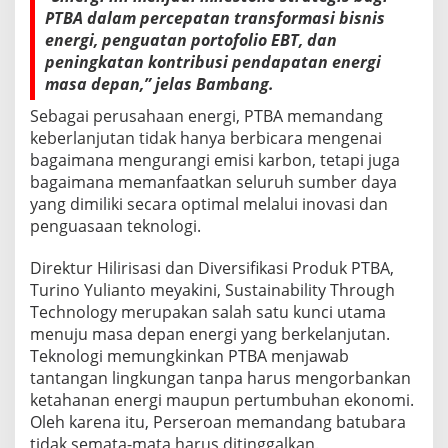
b
PTBA dalam percepatan transformasi bisnis
a
energi, penguatan portofolio EBT, dan
n
g
peningkatan kontribusi pendapatan energi
masa depan,” jelas Bambang.
Sebagai perusahaan energi, PTBA memandang
keberlanjutan tidak hanya berbicara mengenai
bagaimana mengurangi emisi karbon, tetapi juga
bagaimana memanfaatkan seluruh sumber daya
yang dimiliki secara optimal melalui inovasi dan
penguasaan teknologi.
Direktur Hilirisasi dan Diversifikasi Produk PTBA,
Turino Yulianto meyakini, Sustainability Through
Technology merupakan salah satu kunci utama
menuju masa depan energi yang berkelanjutan.
Teknologi memungkinkan PTBA menjawab
tantangan lingkungan tanpa harus mengorbankan
ketahanan energi maupun pertumbuhan ekonomi.
Oleh karena itu, Perseroan memandang batubara
tidak semata-mata harus ditinggalkan.