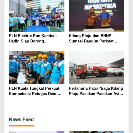
Pit Stop Tahap II 2026
PLN Electric Run Kembali
Kilang Plaju dan BNNP
Hadir, Siap Dorong
Sumsel Bangun Perkuat
Kampanye Hidup Sehat dan
Sinergi Ciptakan Lingkungan
Transisi Energi
Kerja Bebas Narkoba
PLN Kuala Tungkal Perkuat
Pertamina Patra Niaga Kilang
Kompetensi Petugas Demi
Plaju Pastikan Pasokan Avtur
Layanan Prima
Aman untuk Pemberangkatan
Haji 2026
News Feed