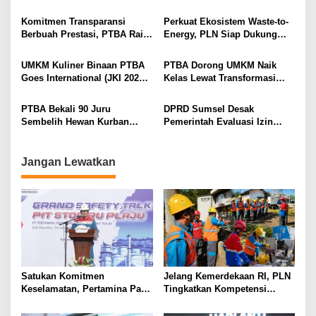
Santunan untuk Anak Yatim
Perempuan Berbasis Urban
p
dan Duafa di Wilayah Ring I
Farming di Tanjung Karangan
Komitmen Transparansi
Perkuat Ekosistem Waste-to-
o
Berbuah Prestasi, PTBA Raih
Energy, PLN Siap Dukung
s
Anugerah Keterbukaan
Proyek PLTSa di Seluruh
Informasi Publik 2025
Indonesia
UMKM Kuliner Binaan PTBA
PTBA Dorong UMKM Naik
Goes International (JKI 2025):
Kelas Lewat Transformasi
Aksi Nyata Dukungan Asta
Digital
Cita
PTBA Bekali 90 Juru
DPRD Sumsel Desak
Sembelih Hewan Kurban
Pemerintah Evaluasi Izin
untuk Idul Adha 1446 H
Tongkang yang Tabrak
Jembatan Ampera
Jangan Lewatkan
Satukan Komitmen
Jelang Kemerdekaan RI, PLN
Keselamatan, Pertamina Patra
Tingkatkan Kompetensi
Niaga Kilang Plaju Gelar
Petugas untuk Jaga
Grand Safety Talk Sukseskan
Keandalan Listrik di Tais