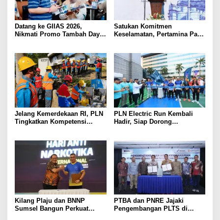
Datang ke GIIAS 2026,
Satukan Komitmen
Nikmati Promo Tambah Daya
Keselamatan, Pertamina Patra
50 Persen dari PLN
Niaga Kilang Plaju Gelar
Grand Safety Talk Sukseskan
Pit Stop Tahap II 2026
Jelang Kemerdekaan RI, PLN
PLN Electric Run Kembali
Tingkatkan Kompetensi
Hadir, Siap Dorong
Petugas untuk Jaga
Kampanye Hidup Sehat dan
Keandalan Listrik di Tais
Transisi Energi
Kilang Plaju dan BNNP
PTBA dan PNRE Jajaki
Sumsel Bangun Perkuat
Pengembangan PLTS di
Sinergi Ciptakan Lingkungan
Lahan Pascatambang