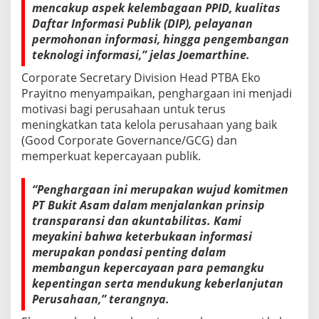
mencakup aspek kelembagaan PPID, kualitas
l
i
Daftar Informasi Publik (DIP), pelayanan
k
permohonan informasi, hingga pengembangan
2
teknologi informasi,” jelas Joemarthine.
0
2
Corporate Secretary Division Head PTBA Eko
5
Prayitno menyampaikan, penghargaan ini menjadi
motivasi bagi perusahaan untuk terus
meningkatkan tata kelola perusahaan yang baik
(Good Corporate Governance/GCG) dan
memperkuat kepercayaan publik.
“Penghargaan ini merupakan wujud komitmen
PT Bukit Asam dalam menjalankan prinsip
transparansi dan akuntabilitas. Kami
meyakini bahwa keterbukaan informasi
merupakan pondasi penting dalam
membangun kepercayaan para pemangku
kepentingan serta mendukung keberlanjutan
Perusahaan,” terangnya.