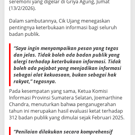
seremoni yang digelar di Griya Agung, Jumat
a
(13/2/2026).
h
K
e
Dalam sambutannya, Cik Ujang menegaskan
t
pentingnya keterbukaan informasi bagi seluruh
e
badan publik.
r
b
u
“Saya ingin menyampaikan pesan yang tegas
k
dan jelas. Tidak boleh ada badan publik yang
a
alergi terhadap keterbukaan informasi. Tidak
a
boleh ada pejabat yang menjadikan informasi
n
I
sebagai alat kekuasaan, bukan sebagai hak
n
rakyat,” tegasnya.
f
o
Pada kesempatan yang sama, Ketua Komisi
r
Informasi Provinsi Sumatera Selatan, Joemarthine
m
Chandra, menuturkan bahwa penganugerahan
a
tahun ini merupakan hasil evaluasi ketat terhadap
s
i
312 badan publik yang dimulai sejak Februari 2025.
P
u
“Penilaian dilakukan secara komprehensif
b