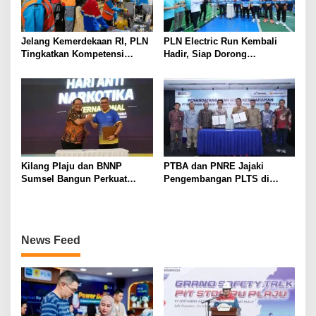
Jelang Kemerdekaan RI, PLN
PLN Electric Run Kembali
Tingkatkan Kompetensi
Hadir, Siap Dorong
Petugas untuk Jaga
Kampanye Hidup Sehat dan
Keandalan Listrik di Tais
Transisi Energi
Kilang Plaju dan BNNP
PTBA dan PNRE Jajaki
Sumsel Bangun Perkuat
Pengembangan PLTS di
Sinergi Ciptakan Lingkungan
Lahan Pascatambang
Kerja Bebas Narkoba
News Feed