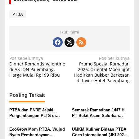
PTBA
Ikuti Kami
N
Pos sebelumnya
Pos berikutnya
Dinner Romantis Valentine
Promo Spesial Ramadan
a
di ASTON Palembang,
2026: Oriental Moonlight
Harga Mulai Rp199 Ribu
Hadirkan Bukber Berkesan
v
di fave+ Hotel Palembang
i
g
Posting Terkait
a
s
PTBA dan PNRE Jajaki
Semarak Ramadhan 1447 H,
Pengembangan PLTS di
PT Bukit Asam Salurkan
i
Lahan Pascatambang
Santunan untuk Anak Yatim
dan Duafa di Wilayah Ring I
p
EcoGrow Mom PTBA, Wujud
UMKM Kuliner Binaan PTBA
Nyata Pemberdayaan
Goes International (JKI 2025):
o