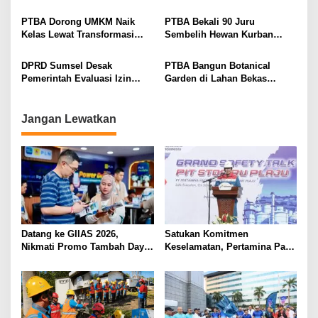
Perempuan Berbasis Urban
Aksi Nyata Dukungan Asta
s
Farming di Tanjung Karangan
Cita
PTBA Dorong UMKM Naik
PTBA Bekali 90 Juru
Kelas Lewat Transformasi
Sembelih Hewan Kurban
Digital
untuk Idul Adha 1446 H
DPRD Sumsel Desak
PTBA Bangun Botanical
Pemerintah Evaluasi Izin
Garden di Lahan Bekas
Tongkang yang Tabrak
Tambang
Jembatan Ampera
Jangan Lewatkan
Datang ke GIIAS 2026,
Satukan Komitmen
Nikmati Promo Tambah Daya
Keselamatan, Pertamina Patra
50 Persen dari PLN
Niaga Kilang Plaju Gelar
Grand Safety Talk Sukseskan
Pit Stop Tahap II 2026