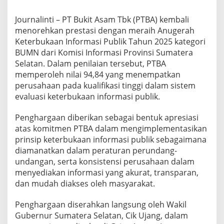
a
h
Journalinti – PT Bukit Asam Tbk (PTBA) kembali
P
menorehkan prestasi dengan meraih Anugerah
r
e
Keterbukaan Informasi Publik Tahun 2025 kategori
s
BUMN dari Komisi Informasi Provinsi Sumatera
t
Selatan. Dalam penilaian tersebut, PTBA
a
memperoleh nilai 94,84 yang menempatkan
s
perusahaan pada kualifikasi tinggi dalam sistem
i
,
evaluasi keterbukaan informasi publik.
P
T
Penghargaan diberikan sebagai bentuk apresiasi
B
atas komitmen PTBA dalam mengimplementasikan
A
prinsip keterbukaan informasi publik sebagaimana
R
a
diamanatkan dalam peraturan perundang-
i
undangan, serta konsistensi perusahaan dalam
h
menyediakan informasi yang akurat, transparan,
A
dan mudah diakses oleh masyarakat.
n
u
g
Penghargaan diserahkan langsung oleh Wakil
e
Gubernur Sumatera Selatan, Cik Ujang, dalam
r