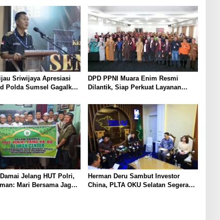
ijau Sriwijaya Apresiasi
DPD PPNI Muara Enim Resmi
ud Polda Sumsel Gagalkan
Dilantik, Siap Perkuat Layanan
upan 21 Ton Solar Ilegal
Kesehatan
 Damai Jelang HUT Polri,
Herman Deru Sambut Investor
iman: Mari Bersama Jaga
China, PLTA OKU Selatan Segera
 Tetap Kondusif
Dibangun