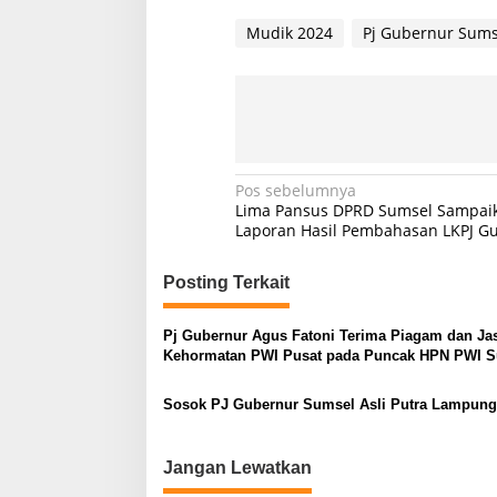
Mudik 2024
Pj Gubernur Sums
N
Pos sebelumnya
Lima Pansus DPRD Sumsel Sampai
a
Laporan Hasil Pembahasan LKPJ G
v
Posting Terkait
i
g
Pj Gubernur Agus Fatoni Terima Piagam dan Ja
a
Kehormatan PWI Pusat pada Puncak HPN PWI 
s
Tahun 2024
Sosok PJ Gubernur Sumsel Asli Putra Lampung
i
p
Jangan Lewatkan
o