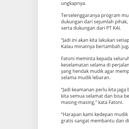
a
ungkapnya.
A
p
Terselenggaranya program mudik
i
dukungan dari sejumlah pihak,
serta dukungan dari PT KAI.
“Jadi ini akan kita lakukan seti
Kalau minatnya bertambah juga 
Fatoni meminta kepada selur
keselamatan selama di perjalan
yang hendak mudik agar memp
selama mudik lebaran.
“Jadi keamanan perlu kita jaga
kita semua selamat dan bisa b
masing-masing,” kata Fatoni.
“Harapan kami kedepan mudik 
gratis sangat membantu dan di