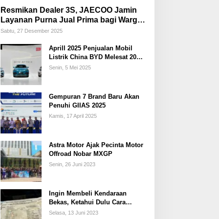
Resmikan Dealer 3S, JAECOO Jamin
Layanan Purna Jual Prima bagi Warga
Palembang
Sabtu, 27 Desember 2025
Aprill 2025 Penjualan Mobil
Listrik China BYD Melesat 20
Persen
Senin, 5 Mei 2025
Gempuran 7 Brand Baru Akan
Penuhi GIIAS 2025
Kamis, 17 April 2025
Astra Motor Ajak Pecinta Motor
Offroad Nobar MXGP
Senin, 26 Juni 2023
Ingin Membeli Kendaraan
Bekas, Ketahui Dulu Cara
Membedakan STNK Palsu dan
Selasa, 13 Juni 2023