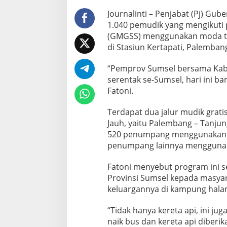
P
e
Journalinti – Penjabat (Pj) Gu
m
1.040 pemudik yang mengikuti
u
(GMGSS) menggunakan moda tran
d
di Stasiun Kertapati, Palemban
i
k
G
“Pemprov Sumsel bersama Kab
r
serentak se-Sumsel, hari ini ba
a
Fatoni.
t
i
s
Terdapat dua jalur mudik grat
G
Jauh, yaitu Palembang – Tanju
u
520 penumpang menggunakan r
n
penumpang lainnya menggunak
a
k
a
Fatoni menyebut program ini s
n
Provinsi Sumsel kepada masya
K
keluargannya di kampung halama
e
r
“Tidak hanya kereta api, ini ju
e
t
naik bus dan kereta api diberik