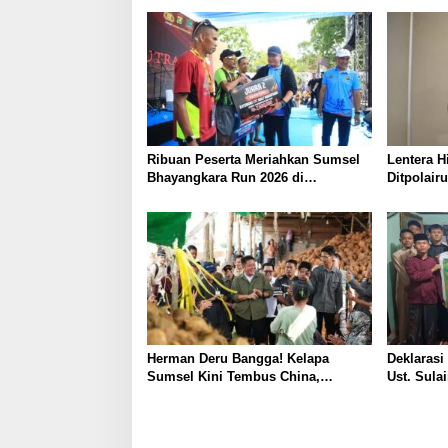
s
Ribuan Peserta Meriahkan Sumsel
Lentera H
Bhayangkara Run 2026 di
Ditpolair
Jakabaring
Penyelund
Herman Deru Bangga! Kelapa
Deklarasi
Sumsel Kini Tembus China,
Ust. Sula
Thailand, hingga Vietnam
Indonesia