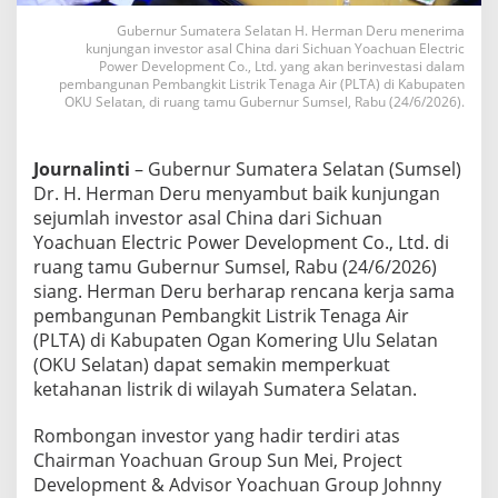
r
C
Gubernur Sumatera Selatan H. Herman Deru menerima
h
kunjungan investor asal China dari Sichuan Yoachuan Electric
i
Power Development Co., Ltd. yang akan berinvestasi dalam
n
pembangunan Pembangkit Listrik Tenaga Air (PLTA) di Kabupaten
OKU Selatan, di ruang tamu Gubernur Sumsel, Rabu (24/6/2026).
a
,
P
L
Journalinti
– Gubernur Sumatera Selatan (Sumsel)
T
Dr. H. Herman Deru menyambut baik kunjungan
A
sejumlah investor asal China dari Sichuan
O
Yoachuan Electric Power Development Co., Ltd. di
K
U
ruang tamu Gubernur Sumsel, Rabu (24/6/2026)
S
siang. Herman Deru berharap rencana kerja sama
e
pembangunan Pembangkit Listrik Tenaga Air
l
(PLTA) di Kabupaten Ogan Komering Ulu Selatan
a
(OKU Selatan) dapat semakin memperkuat
t
a
ketahanan listrik di wilayah Sumatera Selatan.
n
S
Rombongan investor yang hadir terdiri atas
e
Chairman Yoachuan Group Sun Mei, Project
g
Development & Advisor Yoachuan Group Johnny
e