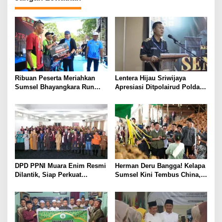
a
s
i
p
o
s
Ribuan Peserta Meriahkan
Lentera Hijau Sriwijaya
Sumsel Bhayangkara Run
Apresiasi Ditpolairud Polda
2026 di Jakabaring
Sumsel Gagalkan
Penyelundupan 21 Ton Solar
Ilegal
DPD PPNI Muara Enim Resmi
Herman Deru Bangga! Kelapa
Dilantik, Siap Perkuat
Sumsel Kini Tembus China,
Layanan Kesehatan
Thailand, hingga Vietnam