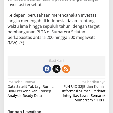
investasi tersebut.
Ke depan, perusahaan merencanakan investasi
jangka menengah di Indonesia dalam rentang
waktu lima hingga sepuluh tahun, dengan target
pembangunan PLTA di Sumatera Selatan
berkapasitas antara 200 hingga 500 megawatt
(MW). (*)
Ikuti Kami
N
Pos sebelumnya
Pos berikutnya
Data Satelit Tak Lagi Rumit,
PLN UID S2JB dan Komisi
a
BRIN Perkenalkan Konsep
Informasi Sumsel Perkuat
Analysis-Ready Data
Integritas Lewat Semarak
v
Muharram 1448 H
i
g
Jangan Lewatkan