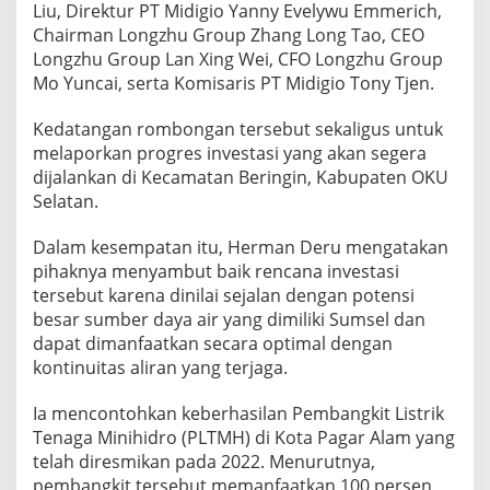
r
Liu, Direktur PT Midigio Yanny Evelywu Emmerich,
a
Chairman Longzhu Group Zhang Long Tao, CEO
D
Longzhu Group Lan Xing Wei, CFO Longzhu Group
i
Mo Yuncai, serta Komisaris PT Midigio Tony Tjen.
b
a
n
Kedatangan rombongan tersebut sekaligus untuk
g
melaporkan progres investasi yang akan segera
u
dijalankan di Kecamatan Beringin, Kabupaten OKU
n
Selatan.
Dalam kesempatan itu, Herman Deru mengatakan
pihaknya menyambut baik rencana investasi
tersebut karena dinilai sejalan dengan potensi
besar sumber daya air yang dimiliki Sumsel dan
dapat dimanfaatkan secara optimal dengan
kontinuitas aliran yang terjaga.
Ia mencontohkan keberhasilan Pembangkit Listrik
Tenaga Minihidro (PLTMH) di Kota Pagar Alam yang
telah diresmikan pada 2022. Menurutnya,
pembangkit tersebut memanfaatkan 100 persen