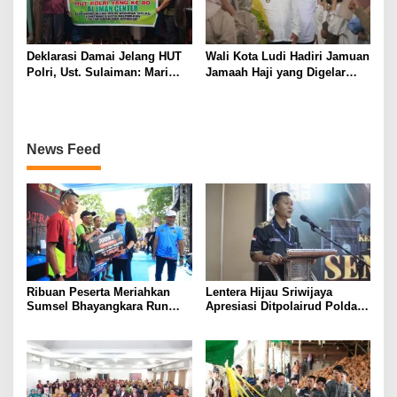
Deklarasi Damai Jelang HUT
Wali Kota Ludi Hadiri Jamuan
Polri, Ust. Sulaiman: Mari
Jamaah Haji yang Digelar
Bersama Jaga Indonesia
Muhammadiyah dan Aisyiyah
Tetap Kondusif
Pagar Alam
News Feed
Ribuan Peserta Meriahkan
Lentera Hijau Sriwijaya
Sumsel Bhayangkara Run
Apresiasi Ditpolairud Polda
2026 di Jakabaring
Sumsel Gagalkan
Penyelundupan 21 Ton Solar
Ilegal