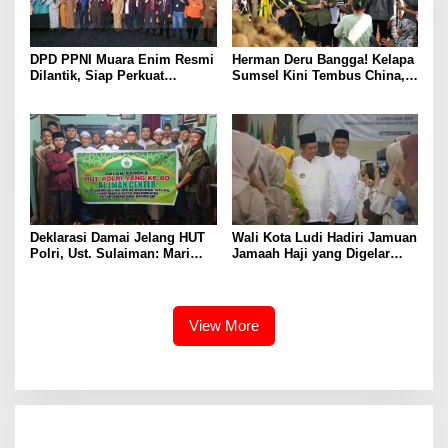
DPD PPNI Muara Enim Resmi
Herman Deru Bangga! Kelapa
Dilantik, Siap Perkuat
Sumsel Kini Tembus China,
Layanan Kesehatan
Thailand, hingga Vietnam
Deklarasi Damai Jelang HUT
Wali Kota Ludi Hadiri Jamuan
Polri, Ust. Sulaiman: Mari
Jamaah Haji yang Digelar
Bersama Jaga Indonesia
Muhammadiyah dan Aisyiyah
Tetap Kondusif
Pagar Alam
View More