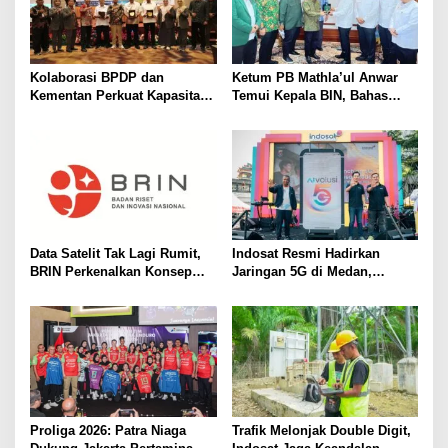
Kolaborasi BPDP dan
Ketum PB Mathla’ul Anwar
Kementan Perkuat Kapasitas
Temui Kepala BIN, Bahas
Pekebun Sawit Sumatera
Persatuan dan Dakwah
Selatan
Adaptif
Data Satelit Tak Lagi Rumit,
Indosat Resmi Hadirkan
BRIN Perkenalkan Konsep
Jaringan 5G di Medan,
Analysis-Ready Data
Jangkau 99 Persen Populasi
Kota
Proliga 2026: Patra Niaga
Trafik Melonjak Double Digit,