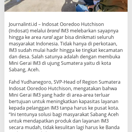
k
a
M
i
n
Journalinti.id – Indosat Ooredoo Hutchison
i
(Indosat) melalui
brand
IM3 melebarkan sayapnya
G
hingga ke area
rural
agar bisa dinikmati seluruh
e
masyarakat Indonesia. Tidak hanya di perkotaan,
r
a
IM3 sudah mulai hadir hingga ke tingkat kecamatan
i
dan desa. Salah satunya adalah dengan membuka
d
Mini Gerai IM3 di ujung Sumatera yaitu di kota
i
Sabang, Aceh.
S
a
b
Fahd Yudhanegoro, SVP-Head of Region Sumatera
a
Indosat Ooredoo Hutchison, mengatakan bahwa
n
Mini Gerai IM3 yang hadir di area-area terluar
g
bertujuan untuk meningkatkan kapasitas layanan
A
c
kepada pelanggan IM3 tanpa harus ke pusat kota.
e
“Ini tentunya solusi bagi masyarakat Sabang Aceh
h
untuk mendapatkan produk dan layanan IM3
secara mudah, tidak kesulitan lagi harus ke Banda