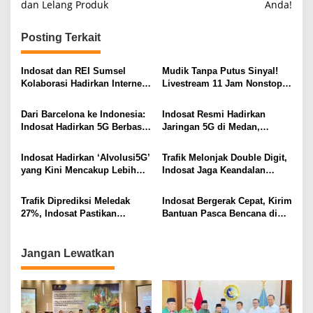
dan Lelang Produk
Anda!
v
i
Posting Terkait
g
a
Indosat dan REI Sumsel
Mudik Tanpa Putus Sinyal!
s
Kolaborasi Hadirkan Internet
Livestream 11 Jam Nonstop
Rumah HiFi Air di Kawasan
di Jalur Jakarta–Yogyakarta
i
Hunian
Pecahkan Rekor
Dari Barcelona ke Indonesia:
Indosat Resmi Hadirkan
p
Indosat Hadirkan 5G Berbasis
Jaringan 5G di Medan,
AI Lebih Dekat ke Masyarakat
Jangkau 99 Persen Populasi
o
Kota
Indosat Hadirkan ‘AIvolusi5G’
Trafik Melonjak Double Digit,
s
yang Kini Mencakup Lebih
Indosat Jaga Keandalan
dari 340 site Kota Medan
Jaringan di Periode Tahun
Baru
Trafik Diprediksi Meledak
Indosat Bergerak Cepat, Kirim
27%, Indosat Pastikan
Bantuan Pasca Bencana di
Jaringan di Sumatra Tetap
Aceh Tamiang dan 5 Daerah
Stabil Lewat 123 POI Baru
Lain
Jangan Lewatkan