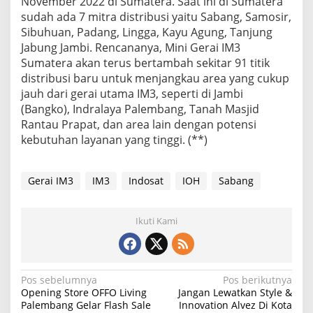
November 2022 di Sumatera. Saat ini di Sumatera
sudah ada 7 mitra distribusi yaitu Sabang, Samosir,
Sibuhuan, Padang, Lingga, Kayu Agung, Tanjung
Jabung Jambi. Rencananya, Mini Gerai IM3
Sumatera akan terus bertambah sekitar 91 titik
distribusi baru untuk menjangkau area yang cukup
jauh dari gerai utama IM3, seperti di Jambi
(Bangko), Indralaya Palembang, Tanah Masjid
Rantau Prapat, dan area lain dengan potensi
kebutuhan layanan yang tinggi. (**)
Gerai IM3
IM3
Indosat
IOH
Sabang
Ikuti Kami
N
Pos sebelumnya
Pos berikutnya
Opening Store OFFO Living
Jangan Lewatkan Style &
a
Palembang Gelar Flash Sale
Innovation Alvez Di Kota