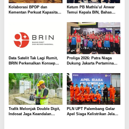
Kolaborasi BPDP dan
Ketum PB Mathla’ul Anwar
Kementan Perkuat Kapasitas
Temui Kepala BIN, Bahas
Pekebun Sawit Sumatera
Persatuan dan Dakwah
Selatan
Adaptif
Data Satelit Tak Lagi Rumit,
Proliga 2026: Patra Niaga
BRIN Perkenalkan Konsep
Dukung Jakarta Pertamina
Analysis-Ready Data
Enduro Pertahankan Gelar
Trafik Melonjak Double Digit,
PLN UPT Palembang Gelar
Indosat Jaga Keandalan
Apel Siaga Kelistrikan Jelang
Jaringan di Periode Tahun
Natal 2025 dan Tahun Baru
Baru
2026