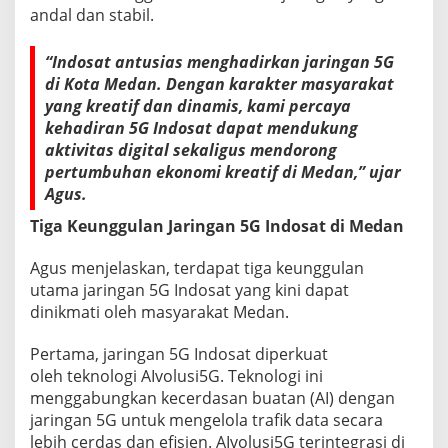
e
andal dan stabil.
r
s
e
“Indosat antusias menghadirkan jaringan 5G
n
di Kota Medan. Dengan karakter masyarakat
P
yang kreatif dan dinamis, kami percaya
o
kehadiran 5G Indosat dapat mendukung
p
aktivitas digital sekaligus mendorong
u
l
pertumbuhan ekonomi kreatif di Medan,” ujar
a
Agus.
s
i
Tiga Keunggulan Jaringan 5G Indosat di Medan
K
o
Agus menjelaskan, terdapat tiga keunggulan
t
utama jaringan 5G Indosat yang kini dapat
a
dinikmati oleh masyarakat Medan.
Pertama, jaringan 5G Indosat diperkuat
oleh teknologi AIvolusi5G. Teknologi ini
menggabungkan kecerdasan buatan (AI) dengan
jaringan 5G untuk mengelola trafik data secara
lebih cerdas dan efisien. AIvolusi5G terintegrasi di