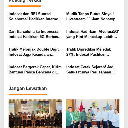
Posting Terkait
a
s
Indosat dan REI Sumsel
Mudik Tanpa Putus Sinyal!
i
Kolaborasi Hadirkan Internet
Livestream 11 Jam Nonstop
Rumah HiFi Air di Kawasan
di Jalur Jakarta–Yogyakarta
p
Hunian
Pecahkan Rekor
Dari Barcelona ke Indonesia:
Indosat Hadirkan ‘AIvolusi5G’
o
Indosat Hadirkan 5G Berbasis
yang Kini Mencakup Lebih
s
AI Lebih Dekat ke Masyarakat
dari 340 site Kota Medan
Trafik Melonjak Double Digit,
Trafik Diprediksi Meledak
Indosat Jaga Keandalan
27%, Indosat Pastikan
Jaringan di Periode Tahun
Jaringan di Sumatra Tetap
Baru
Stabil Lewat 123 POI Baru
Indosat Bergerak Cepat, Kirim
Indosat Cetak Sejarah! Jadi
Bantuan Pasca Bencana di
Satu-satunya Perusahaan
Aceh Tamiang dan 5 Daerah
Telko Indonesia di Daftar
Lain
Fortune “100 Best Companies
to Work For”
Jangan Lewatkan