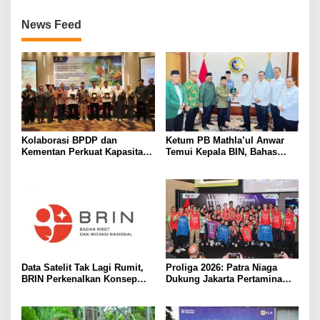
News Feed
Kolaborasi BPDP dan
Ketum PB Mathla’ul Anwar
Kementan Perkuat Kapasitas
Temui Kepala BIN, Bahas
Pekebun Sawit Sumatera
Persatuan dan Dakwah
Selatan
Adaptif
Data Satelit Tak Lagi Rumit,
Proliga 2026: Patra Niaga
BRIN Perkenalkan Konsep
Dukung Jakarta Pertamina
Analysis-Ready Data
Enduro Pertahankan Gelar