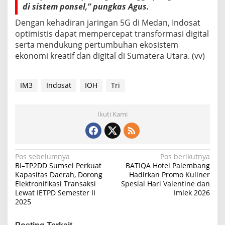
di sistem ponsel,” pungkas Agus.
Dengan kehadiran jaringan 5G di Medan, Indosat
optimistis dapat mempercepat transformasi digital
serta mendukung pertumbuhan ekosistem
ekonomi kreatif dan digital di Sumatera Utara. (vv)
IM3
Indosat
IOH
Tri
Ikuti Kami
N
Pos sebelumnya
Pos berikutnya
BI–TP2DD Sumsel Perkuat
BATIQA Hotel Palembang
a
Kapasitas Daerah, Dorong
Hadirkan Promo Kuliner
Elektronifikasi Transaksi
Spesial Hari Valentine dan
v
Lewat IETPD Semester II
Imlek 2026
i
2025
g