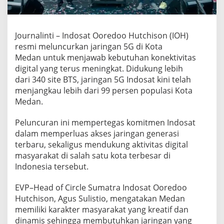
i
n
g
a
Journalinti – Indosat Ooredoo Hutchison (IOH)
n
resmi meluncurkan jaringan 5G di Kota
5
G
Medan untuk menjawab kebutuhan konektivitas
d
digital yang terus meningkat. Didukung lebih
i
dari 340 site BTS, jaringan 5G Indosat kini telah
M
menjangkau lebih dari 99 persen populasi Kota
e
d
Medan.
a
n
Peluncuran ini mempertegas komitmen Indosat
,
dalam memperluas akses jaringan generasi
J
terbaru, sekaligus mendukung aktivitas digital
a
n
masyarakat di salah satu kota terbesar di
g
Indonesia tersebut.
k
a
EVP–Head of Circle Sumatra Indosat Ooredoo
u
Hutchison, Agus Sulistio, mengatakan Medan
9
9
memiliki karakter masyarakat yang kreatif dan
P
dinamis sehingga membutuhkan jaringan yang