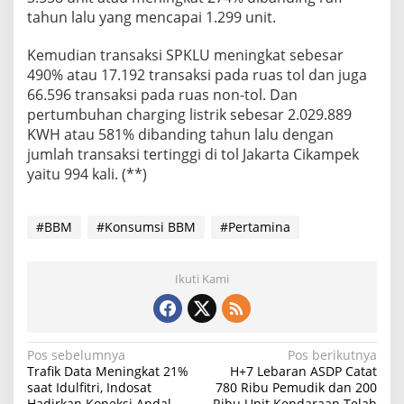
tahun lalu yang mencapai 1.299 unit.
Kemudian transaksi SPKLU meningkat sebesar
490% atau 17.192 transaksi pada ruas tol dan juga
66.596 transaksi pada ruas non-tol. Dan
pertumbuhan charging listrik sebesar 2.029.889
KWH atau 581% dibanding tahun lalu dengan
jumlah transaksi tertinggi di tol Jakarta Cikampek
yaitu 994 kali. (**)
#BBM
#Konsumsi BBM
#Pertamina
Ikuti Kami
N
Pos sebelumnya
Pos berikutnya
Trafik Data Meningkat 21%
H+7 Lebaran ASDP Catat
a
saat Idulfitri, Indosat
780 Ribu Pemudik dan 200
Hadirkan Koneksi Andal
Ribu Unit Kendaraan Telah