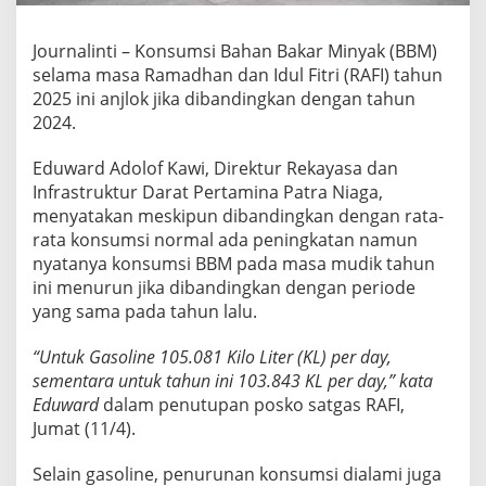
a
n
I
Journalinti – Konsumsi Bahan Bakar Minyak (BBM)
d
selama masa Ramadhan dan Idul Fitri (RAFI) tahun
u
2025 ini anjlok jika dibandingkan dengan tahun
l
2024.
F
i
t
Eduward Adolof Kawi, Direktur Rekayasa dan
r
Infrastruktur Darat Pertamina Patra Niaga,
i
menyatakan meskipun dibandingkan dengan rata-
2
rata konsumsi normal ada peningkatan namun
0
2
nyatanya konsumsi BBM pada masa mudik tahun
5
ini menurun jika dibandingkan dengan periode
A
yang sama pada tahun lalu.
n
j
“Untuk Gasoline 105.081 Kilo Liter (KL) per day,
l
o
sementara untuk tahun ini 103.843 KL per day,” kata
k
Eduward
dalam penutupan posko satgas RAFI,
Jumat (11/4).
Selain gasoline, penurunan konsumsi dialami juga