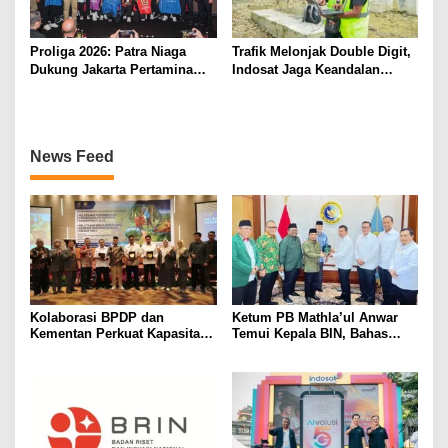
Proliga 2026: Patra Niaga
Trafik Melonjak Double Digit,
Dukung Jakarta Pertamina
Indosat Jaga Keandalan
Enduro Pertahankan Gelar
Jaringan di Periode Tahun
Baru
News Feed
Kolaborasi BPDP dan
Ketum PB Mathla’ul Anwar
Kementan Perkuat Kapasitas
Temui Kepala BIN, Bahas
Pekebun Sawit Sumatera
Persatuan dan Dakwah
Selatan
Adaptif