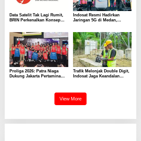
Data Satelit Tak Lagi Rumit,
Indosat Resmi Hadirkan
BRIN Perkenalkan Konsep
Jaringan 5G di Medan,
Analysis-Ready Data
Jangkau 99 Persen Populasi
Kota
Proliga 2026: Patra Niaga
Trafik Melonjak Double Digit,
Dukung Jakarta Pertamina
Indosat Jaga Keandalan
Enduro Pertahankan Gelar
Jaringan di Periode Tahun
Baru
View More