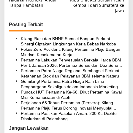
v
Tanpa Hambatan
Kembali dari Sumatera ke
i
Jawa
g
Posting Terkait
a
s
Kilang Plaju dan BNNP Sumsel Bangun Perkuat
i
Sinergi Ciptakan Lingkungan Kerja Bebas Narkoba
Fokus Zero Accident, Kilang Pertamina Plaju Bangun
p
Mindset Keselamatan Kerja
o
Pertamina Lakukan Penyesuaian Berkala Harga BBM
Per 1 Januari 2026, Pertamax Series dan Dex Series
s
Turun Harga
Pertamina Patra Niaga Regional Sumbagsel Perkuat
Ketahanan Stok dan Pelayanan BBM selama Nataru
Gemilang! Pertamina Patra Niaga Raih Lima
Penghargaan Sekaligus dalam Indonesia Marketing
Competition 2025
Puncak HUT Pertamina Ke-68, Dirut Pertamina Kawal
Misi Kemanusiaan di Aceh
Perjalanan 68 Tahun Pertamina (Persero): Kilang
Pertamina Plaju Terus Dorong Inovasi Menyuplai
Energi untuk Negeri
Pertamina Pastikan Pasokan Aman: 200 KL Dexlite
Disalurkan di Palembang
Jangan Lewatkan