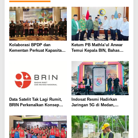
Kolaborasi BPDP dan
Ketum PB Mathla’ul Anwar
Kementan Perkuat Kapasitas
Temui Kepala BIN, Bahas
Pekebun Sawit Sumatera
Persatuan dan Dakwah
Selatan
Adaptif
Data Satelit Tak Lagi Rumit,
Indosat Resmi Hadirkan
BRIN Perkenalkan Konsep
Jaringan 5G di Medan,
Analysis-Ready Data
Jangkau 99 Persen Populasi
Kota