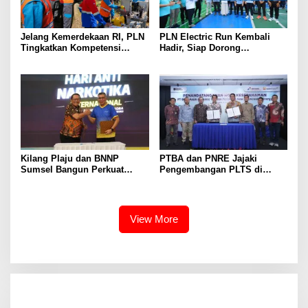
Jelang Kemerdekaan RI, PLN
PLN Electric Run Kembali
Tingkatkan Kompetensi
Hadir, Siap Dorong
Petugas untuk Jaga
Kampanye Hidup Sehat dan
Keandalan Listrik di Tais
Transisi Energi
Kilang Plaju dan BNNP
PTBA dan PNRE Jajaki
Sumsel Bangun Perkuat
Pengembangan PLTS di
Sinergi Ciptakan Lingkungan
Lahan Pascatambang
Kerja Bebas Narkoba
View More