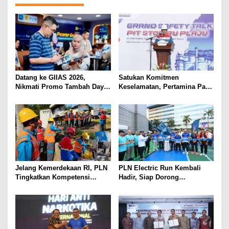
Datang ke GIIAS 2026,
Satukan Komitmen
Nikmati Promo Tambah Daya
Keselamatan, Pertamina Patra
50 Persen dari PLN
Niaga Kilang Plaju Gelar
Grand Safety Talk Sukseskan
Pit Stop Tahap II 2026
Jelang Kemerdekaan RI, PLN
PLN Electric Run Kembali
Tingkatkan Kompetensi
Hadir, Siap Dorong
Petugas untuk Jaga
Kampanye Hidup Sehat dan
Keandalan Listrik di Tais
Transisi Energi