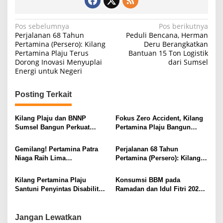
N
Pos sebelumnya
Pos berikutnya
Perjalanan 68 Tahun
Peduli Bencana, Herman
a
Pertamina (Persero): Kilang
Deru Berangkatkan
Pertamina Plaju Terus
Bantuan 15 Ton Logistik
v
Dorong Inovasi Menyuplai
dari Sumsel
i
Energi untuk Negeri
g
Posting Terkait
a
s
Kilang Plaju dan BNNP
Fokus Zero Accident, Kilang
i
Sumsel Bangun Perkuat
Pertamina Plaju Bangun
Sinergi Ciptakan Lingkungan
Mindset Keselamatan Kerja
p
Kerja Bebas Narkoba
Gemilang! Pertamina Patra
Perjalanan 68 Tahun
o
Niaga Raih Lima
Pertamina (Persero): Kilang
s
Penghargaan Sekaligus
Pertamina Plaju Terus
dalam Indonesia Marketing
Dorong Inovasi Menyuplai
Kilang Pertamina Plaju
Konsumsi BBM pada
Competition 2025
Energi untuk Negeri
Santuni Penyintas Disabilitas
Ramadan dan Idul Fitri 2025
Tunanetra pada Momentum
Anjlok
Sewindu PT KPI
Jangan Lewatkan