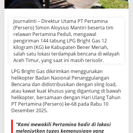
,
D
i
r
Journalinti – Direktur Utama PT Pertamina
u
(Persero) Simon Aloysius Mantiri beserta tim
t
P
relawan Pertamina Peduli, mengawal
e
pengiriman 144 tabung LPG Bright Gas 12
r
kilogram (KG) ke Kabupaten Bener Meriah,
t
salah satu lokasi terdampak bencana di wilayah
a
m
Aceh Timur, yang saat ini masih terisolir.
i
n
LPG Bright Gas dikirimkan menggunakan
a
helikopter Badan Nasional Penanggulangan
K
Bencana dan didistribusikan dengan sling load,
a
atau kawat kuat khusus yang digantung di bawah
w
helikopter, bersamaan dengan Hari Ulang Tahun
a
l
PT Pertamina (Persero) ke-68 pada Rabu 10
M
Desember 2025.
i
s
i
“Kami mewakili Pertamina hadir di lokasi
K
melanjutkan tugas kemanusiaan yang