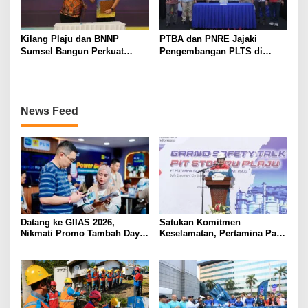
Kilang Plaju dan BNNP
PTBA dan PNRE Jajaki
Sumsel Bangun Perkuat
Pengembangan PLTS di
Sinergi Ciptakan Lingkungan
Lahan Pascatambang
Kerja Bebas Narkoba
News Feed
Datang ke GIIAS 2026,
Satukan Komitmen
Nikmati Promo Tambah Daya
Keselamatan, Pertamina Patra
50 Persen dari PLN
Niaga Kilang Plaju Gelar
Grand Safety Talk Sukseskan
Pit Stop Tahap II 2026