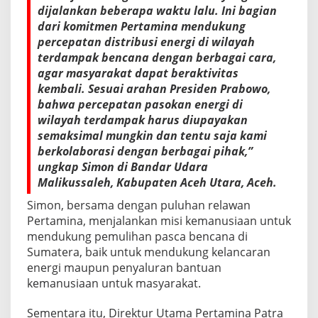
e
dijalankan beberapa waktu lalu. Ini bagian
m
dari komitmen Pertamina mendukung
a
percepatan distribusi energi di wilayah
n
u
terdampak bencana dengan berbagai cara,
s
agar masyarakat dapat beraktivitas
i
kembali. Sesuai arahan Presiden Prabowo,
a
bahwa percepatan pasokan energi di
a
n
wilayah terdampak harus diupayakan
d
semaksimal mungkin dan tentu saja kami
i
berkolaborasi dengan berbagai pihak,”
A
ungkap Simon di Bandar Udara
c
Malikussaleh, Kabupaten Aceh Utara, Aceh.
e
h
Simon, bersama dengan puluhan relawan
Pertamina, menjalankan misi kemanusiaan untuk
mendukung pemulihan pasca bencana di
Sumatera, baik untuk mendukung kelancaran
energi maupun penyaluran bantuan
kemanusiaan untuk masyarakat.
Sementara itu, Direktur Utama Pertamina Patra