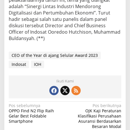
t
adalah “Sinergi Lintas Industri Mendorong
h
Digitalisasi dan Pertumbuhan Ekonomi”. Turut
e
H
hadir sebagai salah satu panelis dalam panel
o
diskusi tersebut Director and Chief Business
m
Officer of Indosat Ooredoo Hutchison, Muhammad
e
Buldansyah. (**)
P
e
r
f
CEO of the Year di ajang Selular Award 2023
o
Indosat
IOH
r
m
a
Ikuti Kami
n
c
e
,
d
N
Pos sebelumnya
Pos berikutnya
a
OPPO Find N2 Flip Raih
OJK Kaji Peraturan
n
a
Gelar Best Foldable
Klasifikasi Perusahaan
B
Smartphone
Asuransi Berdasarkan
v
e
Besaran Modal
s