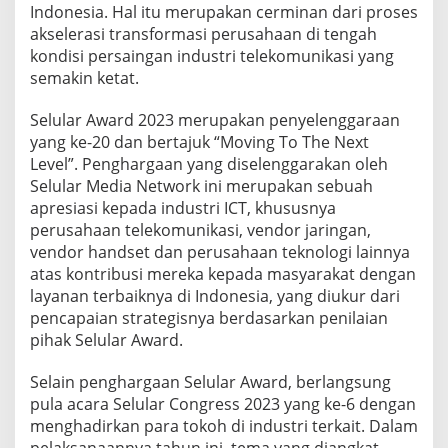
a
Indonesia. Hal itu merupakan cerminan dari proses
t
akselerasi transformasi perusahaan di tengah
o
kondisi persaingan industri telekomunikasi yang
r
semakin ketat.
o
f
t
Selular Award 2023 merupakan penyelenggaraan
h
yang ke-20 dan bertajuk “Moving To The Next
e
Level”. Penghargaan yang diselenggarakan oleh
Y
Selular Media Network ini merupakan sebuah
e
a
apresiasi kepada industri ICT, khususnya
r
perusahaan telekomunikasi, vendor jaringan,
,
vendor handset dan perusahaan teknologi lainnya
B
atas kontribusi mereka kepada masyarakat dengan
e
layanan terbaiknya di Indonesia, yang diukur dari
s
t
pencapaian strategisnya berdasarkan penilaian
F
pihak Selular Award.
i
b
Selain penghargaan Selular Award, berlangsung
e
pula acara Selular Congress 2023 yang ke-6 dengan
r
t
menghadirkan para tokoh di industri terkait. Dalam
o
pelaksanaannya tahun ini, tema yang diangkat