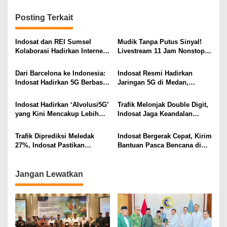
i
t
g
G
Posting Terkait
a
a
m
s
i
Indosat dan REI Sumsel
Mudik Tanpa Putus Sinyal!
n
Kolaborasi Hadirkan Internet
Livestream 11 Jam Nonstop
i
g
Rumah HiFi Air di Kawasan
di Jalur Jakarta–Yogyakarta
O
Hunian
Pecahkan Rekor
p
Dari Barcelona ke Indonesia:
Indosat Resmi Hadirkan
p
Indosat Hadirkan 5G Berbasis
Jaringan 5G di Medan,
o
e
AI Lebih Dekat ke Masyarakat
Jangkau 99 Persen Populasi
r
s
Kota
Indosat Hadirkan ‘AIvolusi5G’
Trafik Melonjak Double Digit,
a
yang Kini Mencakup Lebih
Indosat Jaga Keandalan
t
dari 340 site Kota Medan
Jaringan di Periode Tahun
o
Baru
r
Trafik Diprediksi Meledak
Indosat Bergerak Cepat, Kirim
d
27%, Indosat Pastikan
Bantuan Pasca Bencana di
a
Jaringan di Sumatra Tetap
Aceh Tamiang dan 5 Daerah
n
Stabil Lewat 123 POI Baru
Lain
Jangan Lewatkan