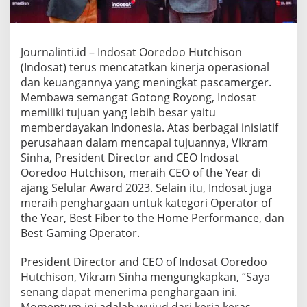
n
S
e
k
Journalinti.id – Indosat Ooredoo Hutchison
a
l
(Indosat) terus mencatatkan kinerja operasional
i
dan keuangannya yang meningkat pascamerger.
g
Membawa semangat Gotong Royong, Indosat
u
memiliki tujuan yang lebih besar yaitu
s
,
memberdayakan Indonesia. Atas berbagai inisiatif
C
perusahaan dalam mencapai tujuannya, Vikram
E
Sinha, President Director and CEO Indosat
O
Ooredoo Hutchison, meraih CEO of the Year di
o
ajang Selular Award 2023. Selain itu, Indosat juga
f
t
meraih penghargaan untuk kategori Operator of
h
the Year, Best Fiber to the Home Performance, dan
e
Best Gaming Operator.
Y
e
President Director and CEO of Indosat Ooredoo
a
r
Hutchison, Vikram Sinha mengungkapkan, “Saya
d
senang dapat menerima penghargaan ini.
i
Momentum ini adalah wujud dari kerja keras