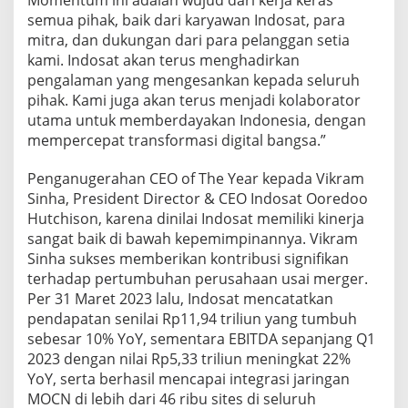
a
semua pihak, baik dari karyawan Indosat, para
j
a
mitra, dan dukungan dari para pelanggan setia
n
kami. Indosat akan terus menghadirkan
g
pengalaman yang mengesankan kepada seluruh
S
pihak. Kami juga akan terus menjadi kolaborator
e
utama untuk memberdayakan Indonesia, dengan
l
u
mempercepat transformasi digital bangsa.”
l
a
Penganugerahan CEO of The Year kepada Vikram
r
Sinha, President Director & CEO Indosat Ooredoo
A
Hutchison, karena dinilai Indosat memiliki kinerja
w
a
sangat baik di bawah kepemimpinannya. Vikram
r
Sinha sukses memberikan kontribusi signifikan
d
terhadap pertumbuhan perusahaan usai merger.
2
Per 31 Maret 2023 lalu, Indosat mencatatkan
0
2
pendapatan senilai Rp11,94 triliun yang tumbuh
3
sebesar 10% YoY, sementara EBITDA sepanjang Q1
O
2023 dengan nilai Rp5,33 triliun meningkat 22%
p
YoY, serta berhasil mencapai integrasi jaringan
e
MOCN di lebih dari 46 ribu sites di seluruh
r