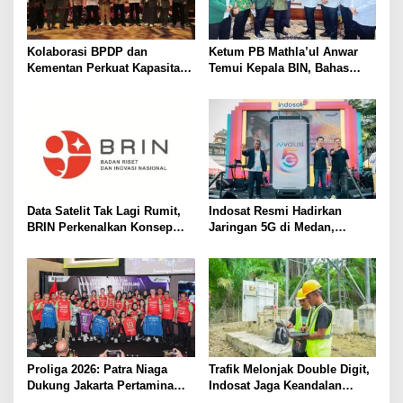
Kolaborasi BPDP dan
Ketum PB Mathla’ul Anwar
Kementan Perkuat Kapasitas
Temui Kepala BIN, Bahas
Pekebun Sawit Sumatera
Persatuan dan Dakwah
Selatan
Adaptif
Data Satelit Tak Lagi Rumit,
Indosat Resmi Hadirkan
BRIN Perkenalkan Konsep
Jaringan 5G di Medan,
Analysis-Ready Data
Jangkau 99 Persen Populasi
Kota
Proliga 2026: Patra Niaga
Trafik Melonjak Double Digit,
Dukung Jakarta Pertamina
Indosat Jaga Keandalan
Enduro Pertahankan Gelar
Jaringan di Periode Tahun