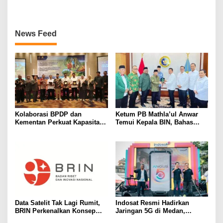
Baru
News Feed
Kolaborasi BPDP dan
Ketum PB Mathla’ul Anwar
Kementan Perkuat Kapasitas
Temui Kepala BIN, Bahas
Pekebun Sawit Sumatera
Persatuan dan Dakwah
Selatan
Adaptif
Data Satelit Tak Lagi Rumit,
Indosat Resmi Hadirkan
BRIN Perkenalkan Konsep
Jaringan 5G di Medan,
Analysis-Ready Data
Jangkau 99 Persen Populasi