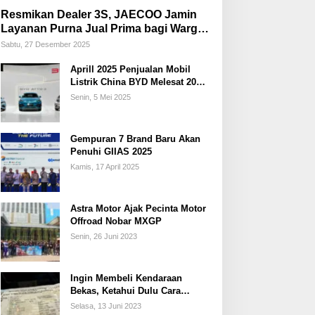
Resmikan Dealer 3S, JAECOO Jamin
Layanan Purna Jual Prima bagi Warga
Palembang
Sabtu, 27 Desember 2025
Aprill 2025 Penjualan Mobil
Listrik China BYD Melesat 20
Persen
Senin, 5 Mei 2025
Gempuran 7 Brand Baru Akan
Penuhi GIIAS 2025
Kamis, 17 April 2025
Astra Motor Ajak Pecinta Motor
Offroad Nobar MXGP
Senin, 26 Juni 2023
Ingin Membeli Kendaraan
Bekas, Ketahui Dulu Cara
Membedakan STNK Palsu dan
Selasa, 13 Juni 2023