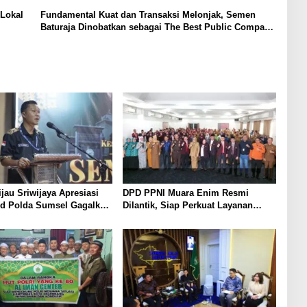
Lokal
Fundamental Kuat dan Transaksi Melonjak, Semen
Baturaja Dinobatkan sebagai The Best Public Company
2025
ijau Sriwijaya Apresiasi
DPD PPNI Muara Enim Resmi
ud Polda Sumsel Gagalkan
Dilantik, Siap Perkuat Layanan
upan 21 Ton Solar Ilegal
Kesehatan