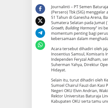
S
e
Journalinti – PT Semen Batura
n
(Persero) Tbk (SIG) menggelar
i
51 Tahun di Ganesha Arena, Ba
l
Sumatera Selatan pada Jumat 
a
i
Growth, Building Harmony
” ini 
R
momentum penting bagi perus
p
kebersamaan dalam menghadapi
7
1
Acara tersebut dihadiri oleh j
5
,
Inosentius Samsul, Komisaris 
1
Independen Feryzal Adham, sert
J
Suherman Yahya, Direktur Ope
u
Hidayat.
t
a
u
Selain itu, turut dihadiri oleh
n
Sumsel Chairul Fauzi dan Kasi
t
Negeri OKU Elvin Andrian, Wak
u
Rektor Universitas Baturaja Li
k
M
Kabupaten OKU serta tamu und
a