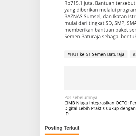
Rp715,1 juta. Bantuan tersebut
yang diberikan melalui program
BAZNAS Sumsel, dan Ikatan Istr
mulai dari tingkat SD, SMP, SMA
memberikan bantuan paket sem
Semen Baturaja sebagai bentuk
#HUT ke-51 Semen Baturaja
#
N
Pos sebelumnya
CIMB Niaga Integrasikan OCTO: P
a
Digital Lebih Praktis Cukup dengan
ID
v
i
Posting Terkait
g