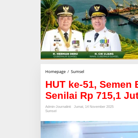
Homepage
/
Sumsel
H
U
HUT ke-51, Semen 
T
k
Senilai Rp 715,1 J
e
-
5
Admin-Journalinti
Jumat, 14 November 2025
1
Sumsel
,
S
e
m