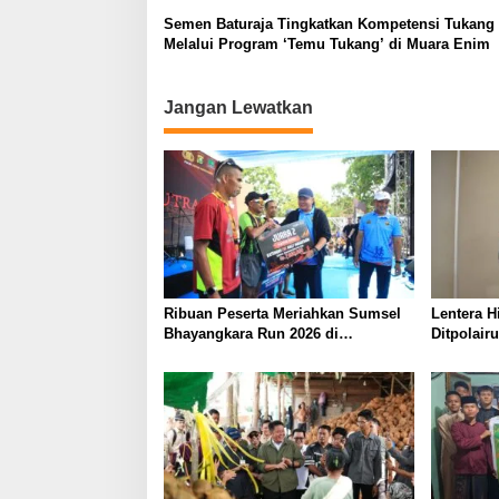
a
Semen Baturaja Tingkatkan Kompetensi Tukang 
s
Melalui Program ‘Temu Tukang’ di Muara Enim
i
p
Jangan Lewatkan
o
s
Ribuan Peserta Meriahkan Sumsel
Lentera H
Bhayangkara Run 2026 di
Ditpolair
Jakabaring
Penyelund