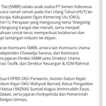
ja Tbk (SMBR) selaku anak usaha PT Semen Indonesia
 acara ramah tamah pada Hari Ulang Tahun (HUT) ke-
turaja, Kabupaten Ogan Komering Ulu (OKU),
(14/11). Perayaan yang mengusung tema “
Energizing
berlangsung hangat dan meriah, serta menjadi
ahaan untuk terus memperkuat kolaborasi dan
 tantangan industri ke depan.
ajaran Komisaris SMBR, antara lain Komisaris Utama
Independen Chowadja Sanova, dan Komisaris
a jajaran Direksi SMBR yaitu Direktur Utama
rasi Taufik, dan Direktur Keuangan & SDM Rahmat
 Ketua II DPRD OKU Parwanto, Asisten Datun Kejati
 Pidum Kejari OKU Wahyudi Barnad, Ketua Pengadilan
il Ketua I BAZNAS Sumsel Kiagus Aminnuddin Fauzi,
ndawati, serta jajaran Forkopimda dan Pemerintah
angan lainnya.