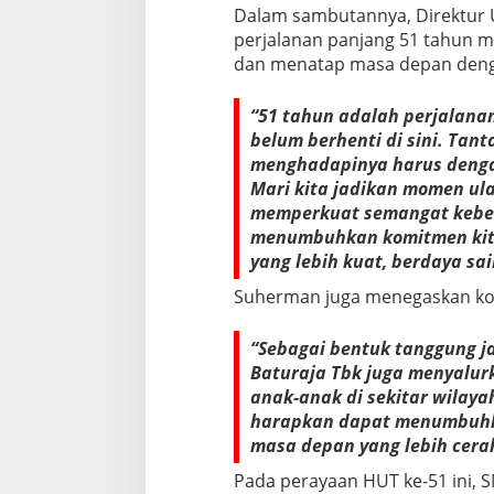
s
Dalam sambutannya, Direktu
y
perjalanan panjang 51 tahun m
a
dan menatap masa depan deng
r
a
k
“51 tahun adalah perjalana
a
belum berhenti di sini. Ta
t
menghadapinya harus dengan
Mari kita jadikan momen ulan
memperkuat semangat keber
menumbuhkan komitmen kit
yang lebih kuat, berdaya sai
Suherman juga menegaskan ko
“Sebagai bentuk tanggung j
Baturaja Tbk juga menyalur
anak-anak di sekitar wilaya
harapkan dapat menumbuhk
masa depan yang lebih cera
Pada perayaan HUT ke-51 ini, S