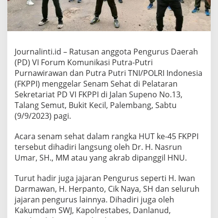
P
I
L
a
k
s
Journalinti.id – Ratusan anggota Pengurus Daerah
a
(PD) VI Forum Komunikasi Putra-Putri
n
a
Purnawirawan dan Putra Putri TNI/POLRI Indonesia
k
(FKPPI) menggelar Senam Sehat di Pelataran
a
Sekretariat PD VI FKPPI di Jalan Supeno No.13,
n
Talang Semut, Bukit Kecil, Palembang, Sabtu
S
(9/9/2023) pagi.
e
n
a
Acara senam sehat dalam rangka HUT ke-45 FKPPI
m
tersebut dihadiri langsung oleh Dr. H. Nasrun
S
Umar, SH., MM atau yang akrab dipanggil HNU.
e
h
a
Turut hadir juga jajaran Pengurus seperti H. Iwan
t
Darmawan, H. Herpanto, Cik Naya, SH dan seluruh
B
jajaran pengurus lainnya. Dihadiri juga oleh
e
Kakumdam SWJ, Kapolrestabes, Danlanud,
r