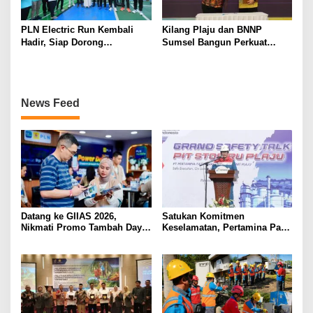
PLN Electric Run Kembali
Kilang Plaju dan BNNP
Hadir, Siap Dorong
Sumsel Bangun Perkuat
Kampanye Hidup Sehat dan
Sinergi Ciptakan Lingkungan
Transisi Energi
Kerja Bebas Narkoba
News Feed
Datang ke GIIAS 2026,
Satukan Komitmen
Nikmati Promo Tambah Daya
Keselamatan, Pertamina Patra
50 Persen dari PLN
Niaga Kilang Plaju Gelar
Grand Safety Talk Sukseskan
Pit Stop Tahap II 2026