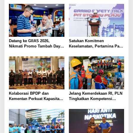
s
Datang ke GIIAS 2026,
Satukan Komitmen
Nikmati Promo Tambah Daya
Keselamatan, Pertamina Patra
50 Persen dari PLN
Niaga Kilang Plaju Gelar
Grand Safety Talk Sukseskan
Pit Stop Tahap II 2026
Kolaborasi BPDP dan
Jelang Kemerdekaan RI, PLN
Kementan Perkuat Kapasitas
Tingkatkan Kompetensi
Pekebun Sawit Sumatera
Petugas untuk Jaga
Selatan
Keandalan Listrik di Tais