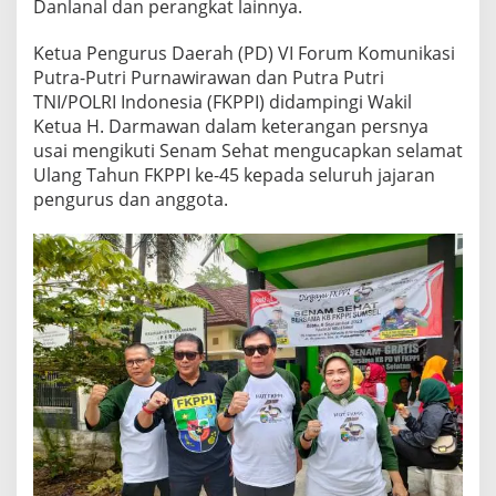
Danlanal dan perangkat lainnya.
s
a
m
Ketua Pengurus Daerah (PD) VI Forum Komunikasi
a
Putra-Putri Purnawirawan dan Putra Putri
W
TNI/POLRI Indonesia (FKPPI) didampingi Wakil
a
Ketua H. Darmawan dalam keterangan persnya
r
g
usai mengikuti Senam Sehat mengucapkan selamat
a
Ulang Tahun FKPPI ke-45 kepada seluruh jajaran
pengurus dan anggota.