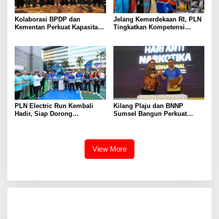
Kolaborasi BPDP dan
Jelang Kemerdekaan RI, PLN
Kementan Perkuat Kapasitas
Tingkatkan Kompetensi
Pekebun Sawit Sumatera
Petugas untuk Jaga
Selatan
Keandalan Listrik di Tais
PLN Electric Run Kembali
Kilang Plaju dan BNNP
Hadir, Siap Dorong
Sumsel Bangun Perkuat
Kampanye Hidup Sehat dan
Sinergi Ciptakan Lingkungan
Transisi Energi
Kerja Bebas Narkoba
View More