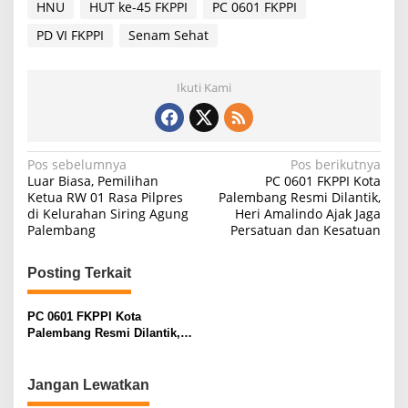
HNU
HUT ke-45 FKPPI
PC 0601 FKPPI
PD VI FKPPI
Senam Sehat
Ikuti Kami
N
Pos sebelumnya
Pos berikutnya
Luar Biasa, Pemilihan
PC 0601 FKPPI Kota
a
Ketua RW 01 Rasa Pilpres
Palembang Resmi Dilantik,
di Kelurahan Siring Agung
Heri Amalindo Ajak Jaga
v
Palembang
Persatuan dan Kesatuan
i
g
Posting Terkait
a
s
PC 0601 FKPPI Kota
Palembang Resmi Dilantik,
i
Heri Amalindo Ajak Jaga
Persatuan dan Kesatuan
p
Jangan Lewatkan
o