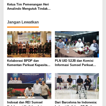
Desa dan Kelurahan
Ketua Tim Pemenangan Heri
Amalindo Mengutuk Tindakan
Oknum Pol PP Copot Baleho
Jangan Lewatkan
Kolaborasi BPDP dan
PLN UID S2JB dan Komisi
Kementan Perkuat Kapasitas
Informasi Sumsel Perkuat
Pekebun Sawit Sumatera
Integritas Lewat Semarak
Selatan
Muharram 1448 H
Indosat dan REI Sumsel
Dari Barcelona ke Indonesia: