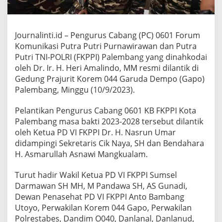
g
R
e
s
Journalinti.id – Pengurus Cabang (PC) 0601 Forum
m
Komunikasi Putra Putri Purnawirawan dan Putra
i
D
Putri TNI-POLRI (FKPPI) Palembang yang dinahkodai
i
oleh Dr. Ir. H. Heri Amalindo, MM resmi dilantik di
l
Gedung Prajurit Korem 044 Garuda Dempo (Gapo)
a
Palembang, Minggu (10/9/2023).
n
t
i
Pelantikan Pengurus Cabang 0601 KB FKPPI Kota
k
Palembang masa bakti 2023-2028 tersebut dilantik
,
oleh Ketua PD VI FKPPI Dr. H. Nasrun Umar
H
didampingi Sekretaris Cik Naya, SH dan Bendahara
e
H. Asmarullah Asnawi Mangkualam.
r
i
A
Turut hadir Wakil Ketua PD VI FKPPI Sumsel
m
Darmawan SH MH, M Pandawa SH, AS Gunadi,
a
Dewan Penasehat PD VI FKPPI Anto Bambang
l
Utoyo, Perwakilan Korem 044 Gapo, Perwakilan
i
n
Polrestabes, Dandim O040, Danlanal, Danlanud,