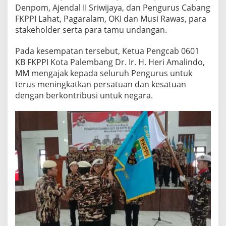
d
Denpom, Ajendal II Sriwijaya, dan Pengurus Cabang
o
FKPPI Lahat, Pagaralam, OKI dan Musi Rawas, para
A
stakeholder serta para tamu undangan.
j
a
k
Pada kesempatan tersebut, Ketua Pengcab 0601
J
KB FKPPI Kota Palembang Dr. Ir. H. Heri Amalindo,
a
MM mengajak kepada seluruh Pengurus untuk
g
terus meningkatkan persatuan dan kesatuan
a
P
dengan berkontribusi untuk negara.
e
r
s
a
t
u
a
n
d
a
n
K
e
s