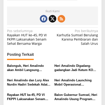
Ikuti Kami
N
Pos sebelumnya
Pos berikutnya
Rayakan HUT ke-45, PD VI
Karhutla Sumsel Berulang
a
FKPPI Laksanakan Senam
Karena Pembiaran dan
Sehat Bersama Warga
Salah Urus
v
i
Posting Terkait
g
a
Balongub, Heri Amalindo
Heri Amalindo Digadang-
s
akan Ambil Langsung
gadangkan Jadi Ketum KONI
Formulir Balongub Sumsel Di
Sumsel
i
PDIP
Heri Amalindo dan Lury Alex
Heri Amalindo Launching
p
Nurdin Hadiri Sedekah Adat
Mobil Operasional
Desa Tapus Muara Enim
Pemerintah Desa
o
Rayakan HUT ke-45, PD VI
Balon Gubernur Sumsel, Heri
s
FKPPI Laksanakan Senam
Amalindo Usung Program
Sehat Bersama Warga
Internet Gratis sampai ke