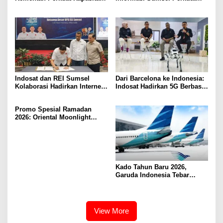
Pekebun Sawit Sumatera
Integritas Lewat Semarak
Selatan
Muharram 1448 H
Indosat dan REI Sumsel
Dari Barcelona ke Indonesia:
Kolaborasi Hadirkan Internet
Indosat Hadirkan 5G Berbasis
Rumah HiFi Air di Kawasan
AI Lebih Dekat ke Masyarakat
Hunian
Promo Spesial Ramadan
2026: Oriental Moonlight
Hadirkan Bukber Berkesan di
fave+ Hotel Palembang
Kado Tahun Baru 2026,
Garuda Indonesia Tebar
Diskon 16 Persen Rute
Palembang-Jakarta
View More