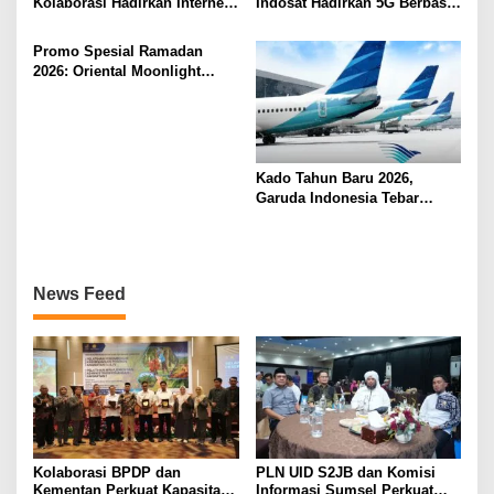
Kolaborasi Hadirkan Internet
Indosat Hadirkan 5G Berbasis
Rumah HiFi Air di Kawasan
AI Lebih Dekat ke Masyarakat
Hunian
Promo Spesial Ramadan
2026: Oriental Moonlight
Hadirkan Bukber Berkesan di
fave+ Hotel Palembang
Kado Tahun Baru 2026,
Garuda Indonesia Tebar
Diskon 16 Persen Rute
Palembang-Jakarta
News Feed
Kolaborasi BPDP dan
PLN UID S2JB dan Komisi
Kementan Perkuat Kapasitas
Informasi Sumsel Perkuat