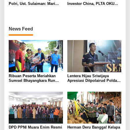
Polri, Ust. Sulaiman: Mari
Investor China, PLTA OKU
Bersama Jaga Indonesia
Selatan Segera Dibangun
Tetap Kondusif
News Feed
Ribuan Peserta Meriahkan
Lentera Hijau Sriwijaya
Sumsel Bhayangkara Run
Apresiasi Ditpolairud Polda
2026 di Jakabaring
Sumsel Gagalkan
Penyelundupan 21 Ton Solar
Ilegal
DPD PPNI Muara Enim Resmi
Herman Deru Bangga! Kelapa