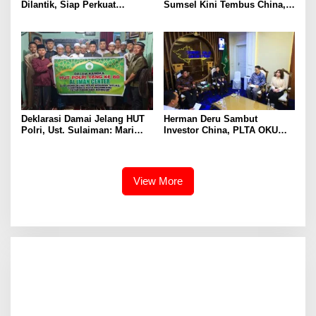
Dilantik, Siap Perkuat
Sumsel Kini Tembus China,
Layanan Kesehatan
Thailand, hingga Vietnam
Deklarasi Damai Jelang HUT
Herman Deru Sambut
Polri, Ust. Sulaiman: Mari
Investor China, PLTA OKU
Bersama Jaga Indonesia
Selatan Segera Dibangun
Tetap Kondusif
View More