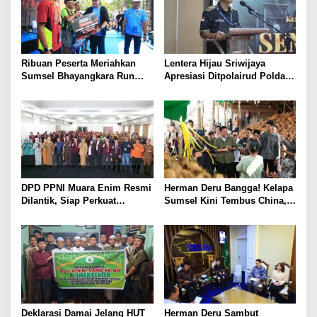
Ribuan Peserta Meriahkan
Lentera Hijau Sriwijaya
Sumsel Bhayangkara Run
Apresiasi Ditpolairud Polda
2026 di Jakabaring
Sumsel Gagalkan
Penyelundupan 21 Ton Solar
Ilegal
DPD PPNI Muara Enim Resmi
Herman Deru Bangga! Kelapa
Dilantik, Siap Perkuat
Sumsel Kini Tembus China,
Layanan Kesehatan
Thailand, hingga Vietnam
Deklarasi Damai Jelang HUT
Herman Deru Sambut