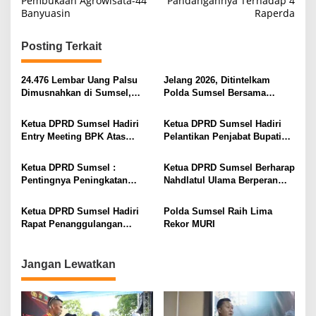
Pembukaan Agrowisata-44
Pandangannya Terhadap 4
Banyuasin
Raperda
v
i
Posting Terkait
g
a
24.476 Lembar Uang Palsu
Jelang 2026, Ditintelkam
s
Dimusnahkan di Sumsel,
Polda Sumsel Bersama
Pecahan Rp100 Ribu
Stakholder Peringatkan
i
Mendominasi
Ancaman Banjir dan Longsor
Ketua DPRD Sumsel Hadiri
Ketua DPRD Sumsel Hadiri
p
Entry Meeting BPK Atas
Pelantikan Penjabat Bupati
Pemeriksaan Laporan
OKI
o
Keuangan Tahun 2023
Ketua DPRD Sumsel :
Ketua DPRD Sumsel Berharap
s
Pentingnya Peningkatan
Nahdlatul Ulama Berperan
Kualitas SDM untuk
Serta Menuju Indonesia Emas
Menghadapai Indonesi Emas
2045
Ketua DPRD Sumsel Hadiri
Polda Sumsel Raih Lima
2045
Rapat Penanggulangan
Rekor MURI
Bencana Bersama BPBD
Jangan Lewatkan