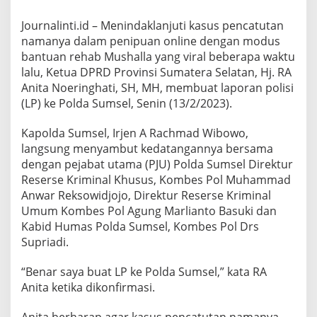
D
S
Journalinti.id – Menindaklanjuti kasus pencatutan
u
namanya dalam penipuan online dengan modus
m
s
bantuan rehab Mushalla yang viral beberapa waktu
e
lalu, Ketua DPRD Provinsi Sumatera Selatan, Hj. RA
l
Anita Noeringhati, SH, MH, membuat laporan polisi
L
(LP) ke Polda Sumsel, Senin (13/2/2023).
a
p
o
Kapolda Sumsel, Irjen A Rachmad Wibowo,
r
langsung menyambut kedatangannya bersama
k
dengan pejabat utama (PJU) Polda Sumsel Direktur
e
Reserse Kriminal Khusus, Kombes Pol Muhammad
P
o
Anwar Reksowidjojo, Direktur Reserse Kriminal
l
Umum Kombes Pol Agung Marlianto Basuki dan
d
Kabid Humas Polda Sumsel, Kombes Pol Drs
a
Supriadi.
S
u
m
“Benar saya buat LP ke Polda Sumsel,” kata RA
s
Anita ketika dikonfirmasi.
e
l