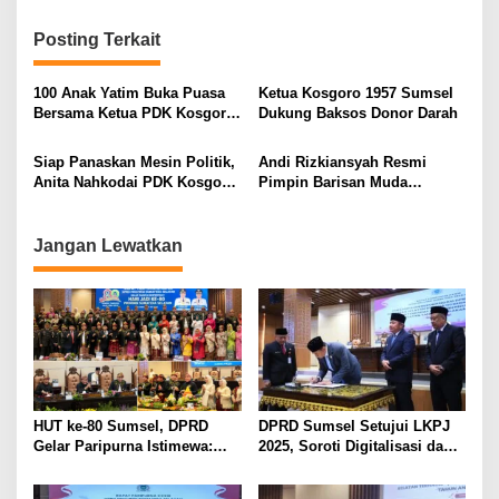
i
Posting Terkait
g
a
100 Anak Yatim Buka Puasa
Ketua Kosgoro 1957 Sumsel
s
Bersama Ketua PDK Kosgoro
Dukung Baksos Donor Darah
1957
i
Siap Panaskan Mesin Politik,
Andi Rizkiansyah Resmi
p
Anita Nahkodai PDK Kosgoro
Pimpin Barisan Muda
1957 Sumsel
Kosgoro 1957 Sumsel
o
s
Jangan Lewatkan
HUT ke-80 Sumsel, DPRD
DPRD Sumsel Setujui LKPJ
Gelar Paripurna Istimewa:
2025, Soroti Digitalisasi dan
Herman Deru Ajak Masyarakat
Kinerja Pemerintahan
Perkuat Semangat