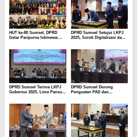
HUT ke-80 Sumsel, DPRD
DPRD Sumsel Setujui LKPJ
Gelar Paripurna Istimewa:
2025, Soroti Digitalisasi dan
Herman Deru Ajak Masyarakat
Kinerja Pemerintahan
Perkuat Semangat
Membangun Daerah
DPRD Sumsel Terima LKPJ
DPRD Sumsel Dorong
Gubernur 2025, Lima Pansus
Penguatan PAD dan
Beri Catatan Strategis
Percepatan Digitalisasi
Pemerintahan dalam Evaluasi
APBD 2025