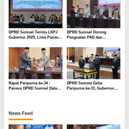
Membangun Daerah
DPRD Sumsel Terima LKPJ
DPRD Sumsel Dorong
Gubernur 2025, Lima Pansus
Penguatan PAD dan
Beri Catatan Strategis
Percepatan Digitalisasi
Pemerintahan dalam Evaluasi
APBD 2025
Rapat Paripurna ke-34 :
DPRD Sumsel Gelar
Pansus DPRD Sumsel Dalami
Paripurna ke-33, Gubernur
Persoalan Perkebunan,
Paparkan Laporan
Dorong Tata Kelola Lebih
Keterangan
Berkeadilan
Pertanggungjawaban (LKPJ)
Tahun Anggaran 2025
News Feed