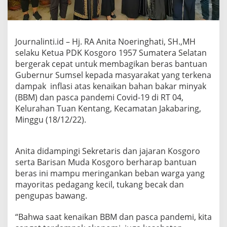
r
k
a
n
B
Journalinti.id – Hj. RA Anita Noeringhati, SH.,MH
e
selaku Ketua PDK Kosgoro 1957 Sumatera Selatan
r
bergerak cepat untuk membagikan beras bantuan
a
Gubernur Sumsel kepada masyarakat yang terkena
s
5
dampak inflasi atas kenaikan bahan bakar minyak
T
(BBM) dan pasca pandemi Covid-19 di RT 04,
o
Kelurahan Tuan Kentang, Kecamatan Jakabaring,
n
Minggu (18/12/22).
U
n
t
u
Anita didampingi Sekretaris dan jajaran Kosgoro
k
serta Barisan Muda Kosgoro berharap bantuan
W
beras ini mampu meringankan beban warga yang
a
mayoritas pedagang kecil, tukang becak dan
r
g
pengupas bawang.
a
“Bahwa saat kenaikan BBM dan pasca pandemi, kita