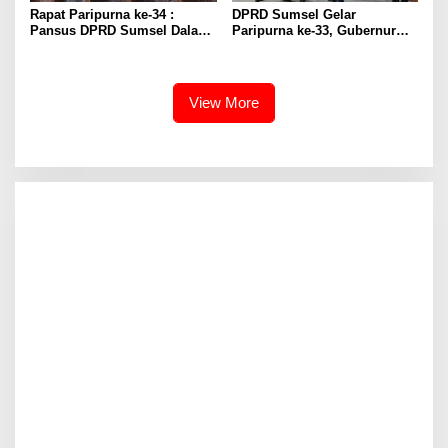
Rapat Paripurna ke-34 :
DPRD Sumsel Gelar
Pansus DPRD Sumsel Dalami
Paripurna ke-33, Gubernur
Persoalan Perkebunan,
Paparkan Laporan
Dorong Tata Kelola Lebih
Keterangan
Berkeadilan
Pertanggungjawaban (LKPJ)
Tahun Anggaran 2025
View More