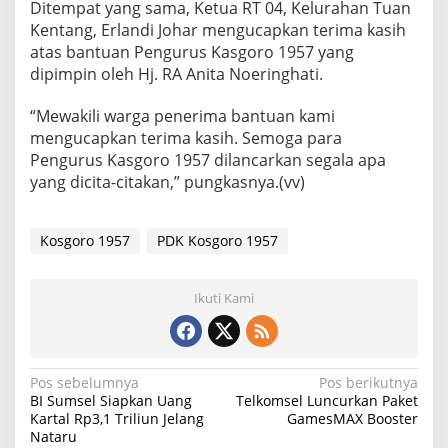
Ditempat yang sama, Ketua RT 04, Kelurahan Tuan
Kentang, Erlandi Johar mengucapkan terima kasih
atas bantuan Pengurus Kasgoro 1957 yang
dipimpin oleh Hj. RA Anita Noeringhati.
“Mewakili warga penerima bantuan kami
mengucapkan terima kasih. Semoga para
Pengurus Kasgoro 1957 dilancarkan segala apa
yang dicita-citakan,” pungkasnya.(vv)
Kosgoro 1957
PDK Kosgoro 1957
Ikuti Kami
N
Pos sebelumnya
Pos berikutnya
BI Sumsel Siapkan Uang
Telkomsel Luncurkan Paket
a
Kartal Rp3,1 Triliun Jelang
GamesMAX Booster
Nataru
v