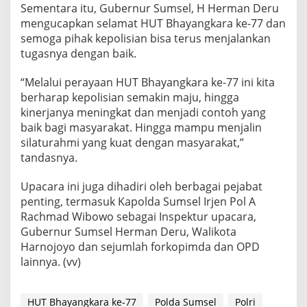
y
Sementara itu, Gubernur Sumsel, H Herman Deru
a
mengucapkan selamat HUT Bhayangkara ke-77 dan
n
semoga pihak kepolisian bisa terus menjalankan
g
tugasnya dengan baik.
k
a
r
“Melalui perayaan HUT Bhayangkara ke-77 ini kita
a
berharap kepolisian semakin maju, hingga
k
kinerjanya meningkat dan menjadi contoh yang
e
baik bagi masyarakat. Hingga mampu menjalin
-
7
silaturahmi yang kuat dengan masyarakat,”
7
tandasnya.
Upacara ini juga dihadiri oleh berbagai pejabat
penting, termasuk Kapolda Sumsel Irjen Pol A
Rachmad Wibowo sebagai Inspektur upacara,
Gubernur Sumsel Herman Deru, Walikota
Harnojoyo dan sejumlah forkopimda dan OPD
lainnya. (vv)
HUT Bhayangkara ke-77
Polda Sumsel
Polri