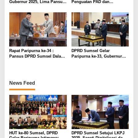
Gubernur 2025, Lima Pansus
Penguatan PAD dan
Beri Catatan Strategis
Percepatan Digitalisasi
Pemerintahan dalam Evaluasi
APBD 2025
Rapat Paripurna ke-34 :
DPRD Sumsel Gelar
Pansus DPRD Sumsel Dalami
Paripurna ke-33, Gubernur
Persoalan Perkebunan,
Paparkan Laporan
Dorong Tata Kelola Lebih
Keterangan
Berkeadilan
Pertanggungjawaban (LKPJ)
Tahun Anggaran 2025
News Feed
HUT ke-80 Sumsel, DPRD
DPRD Sumsel Setujui LKPJ
Gelar Paripurna Istimewa:
2025, Soroti Digitalisasi dan