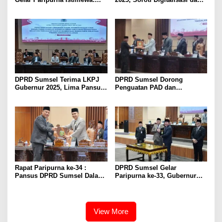
Herman Deru Ajak Masyarakat
Kinerja Pemerintahan
Perkuat Semangat
Membangun Daerah
DPRD Sumsel Terima LKPJ
DPRD Sumsel Dorong
Gubernur 2025, Lima Pansus
Penguatan PAD dan
Beri Catatan Strategis
Percepatan Digitalisasi
Pemerintahan dalam Evaluasi
APBD 2025
Rapat Paripurna ke-34 :
DPRD Sumsel Gelar
Pansus DPRD Sumsel Dalami
Paripurna ke-33, Gubernur
Persoalan Perkebunan,
Paparkan Laporan
Dorong Tata Kelola Lebih
Keterangan
Berkeadilan
Pertanggungjawaban (LKPJ)
Tahun Anggaran 2025
View More