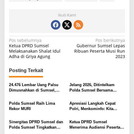
Ikuti Kami
N
Pos sebelumnya
Pos berikutnya
Ketua DPRD Sumsel
Gubernur Sumsel Lepas
a
Melaksanakan Shalat Idul
Ribuan Peserta Musi Run
Adha di Griya Agung
2023
v
i
Posting Terkait
g
a
24.476 Lembar Uang Palsu
Jelang 2026, Ditintelkam
s
Dimusnahkan di Sumsel,
Polda Sumsel Bersama
Pecahan Rp100 Ribu
Stakholder Peringatkan
i
Mendominasi
Ancaman Banjir dan Longsor
Polda Sumsel Raih Lima
Apresiasi Langkah Cepat
p
Rekor MURI
Polri, Menkominfo: Kita
Darurat Judi Online
o
Sinergitas DPRD Sumsel dan
Ketua DPRD Sumsel
s
Polda Sumsel Tingkatkan
Menerima Audiensi Peserta
Keamana dan Pelayanan
Didik Sespimti Polrim Dikreg