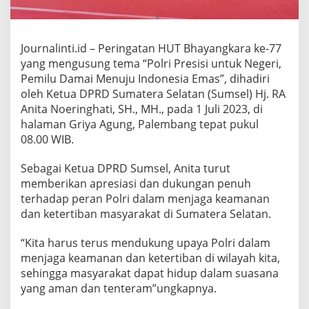
P
I
N
E
Journalinti.id – Peringatan HUT Bhayangkara ke-77
m
yang mengusung tema “Polri Presisi untuk Negeri,
a
s
Pemilu Damai Menuju Indonesia Emas”, dihadiri
p
oleh Ketua DPRD Sumatera Selatan (Sumsel) Hj. RA
a
Anita Noeringhati, SH., MH., pada 1 Juli 2023, di
d
halaman Griya Agung, Palembang tepat pukul
a
08.00 WIB.
P
e
r
Sebagai Ketua DPRD Sumsel, Anita turut
a
memberikan apresiasi dan dukungan penuh
y
terhadap peran Polri dalam menjaga keamanan
a
dan ketertiban masyarakat di Sumatera Selatan.
a
n
H
“Kita harus terus mendukung upaya Polri dalam
U
menjaga keamanan dan ketertiban di wilayah kita,
T
sehingga masyarakat dapat hidup dalam suasana
B
yang aman dan tenteram”ungkapnya.
h
a