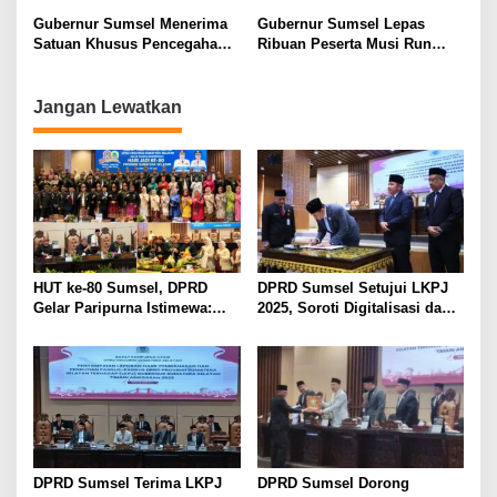
Publik
ke-23 Tahun Ajaran 2023
Gubernur Sumsel Menerima
Gubernur Sumsel Lepas
Satuan Khusus Pencegahan
Ribuan Peserta Musi Run
Tindak Pidana Korupsi Polri
2023
Jangan Lewatkan
HUT ke-80 Sumsel, DPRD
DPRD Sumsel Setujui LKPJ
Gelar Paripurna Istimewa:
2025, Soroti Digitalisasi dan
Herman Deru Ajak Masyarakat
Kinerja Pemerintahan
Perkuat Semangat
Membangun Daerah
DPRD Sumsel Terima LKPJ
DPRD Sumsel Dorong