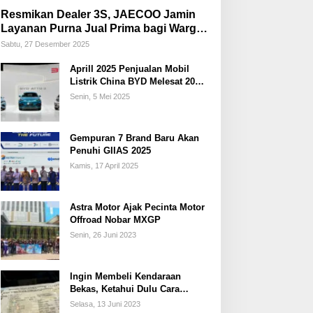
Resmikan Dealer 3S, JAECOO Jamin
Layanan Purna Jual Prima bagi Warga
Palembang
Sabtu, 27 Desember 2025
Aprill 2025 Penjualan Mobil
Listrik China BYD Melesat 20
Persen
Senin, 5 Mei 2025
Gempuran 7 Brand Baru Akan
Penuhi GIIAS 2025
Kamis, 17 April 2025
Astra Motor Ajak Pecinta Motor
Offroad Nobar MXGP
Senin, 26 Juni 2023
Ingin Membeli Kendaraan
Bekas, Ketahui Dulu Cara
Membedakan STNK Palsu dan
Selasa, 13 Juni 2023