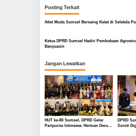
v
Posting Terkait
i
g
Atlet Muda Sumsel Bersaing Ketat di Selekda P
a
s
Ketua DPRD Sumsel Hadiri Pembukaan Agrowisa
i
Banyuasin
p
o
Jangan Lewatkan
s
HUT ke-80 Sumsel, DPRD Gelar
DPRD Sum
Paripurna Istimewa: Herman Deru
Soroti Dig
Ajak Masyarakat Perkuat Semangat
Pemerint