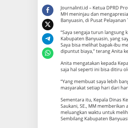
b
i
Journalinti.id – Ketua DPRD Pro
l
MH meninjau dan mengapresia
a
Banyuasin, di Pusat Pelayanan 
n
g
“Saya sengaja turun langsung 
Kabupaten Banyuasin, yang say
Saya bisa melihat bapak-ibu me
dipuntut biaya,” terang Anita 
Anita mengatakan kepada Kepa
saja hal seperti ini bisa ditiru
“Yang membuat saya lebih bang
masyarakat setiap hari dari har
Sementara itu, Kepala Dinas K
Saukani, SE., MM memberikan a
meluangkan waktu untuk melih
Sembilang Kabupaten Banyuasi