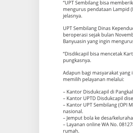
“UPT Sembilang bisa memberik
mengurus pendataan Lampid (La
jelasnya.
UPT Sembilang Dinas Kependud
beroperasi sejak bulan Nove
Banyuasin yang ingin mengurus
“Disdikcapil bisa mencetak Ka
pungkasnya.
Adapun bagi masyarakat yang
memilih pelayanan melalui:
– Kantor Disdukcapil di Pangkal
– Kantor UPTD Disdukcapil dis
– Kantor UPT Sembilang (OPI Mal
nasional.
– Jemput bola ke desa/kelurah
– Layanan online WA No. 08127
rumah.