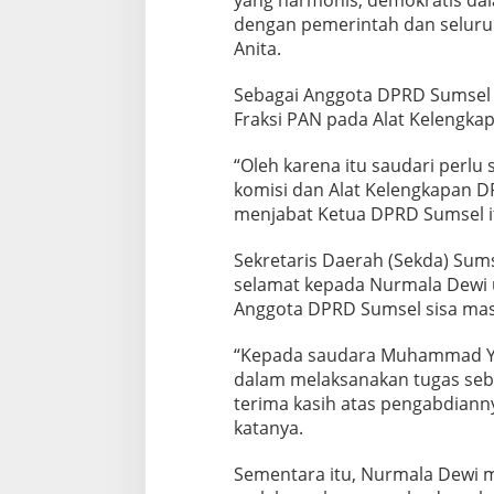
yang harmonis, demokratis dal
R
dengan pemerintah dan seluru
D
S
Anita.
u
m
Sebagai Anggota DPRD Sumsel 
s
Fraksi PAN pada Alat Kelengka
e
l
P
“Oleh karena itu saudari perlu
A
komisi dan Alat Kelengkapan 
W
menjabat Ketua DPRD Sumsel i
Sekretaris Daerah (Sekda) Su
selamat kepada Nurmala Dewi 
Anggota DPRD Sumsel sisa mas
“Kepada saudara Muhammad Ya
dalam melaksanakan tugas seb
terima kasih atas pengabdian
katanya.
Sementara itu, Nurmala Dewi 