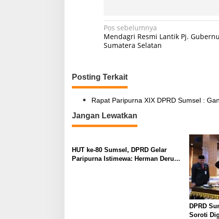
N
Pos sebelumnya
Mendagri Resmi Lantik Pj. Gubern
a
Sumatera Selatan
v
i
Posting Terkait
g
a
Rapat Paripurna XIX DPRD Sumsel : Ganj
s
Jangan Lewatkan
i
p
HUT ke-80 Sumsel, DPRD Gelar
o
Paripurna Istimewa: Herman Deru
s
Ajak Masyarakat Perkuat Semangat
Membangun Daerah
DPRD Sum
Soroti Dig