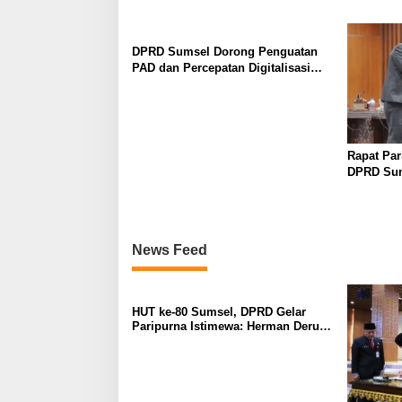
Pemerint
DPRD Sumsel Dorong Penguatan
PAD dan Percepatan Digitalisasi
Pemerintahan dalam Evaluasi
APBD 2025
Rapat Par
DPRD Sum
Perkebuna
Lebih Ber
News Feed
HUT ke-80 Sumsel, DPRD Gelar
Paripurna Istimewa: Herman Deru
Ajak Masyarakat Perkuat Semangat
Membangun Daerah