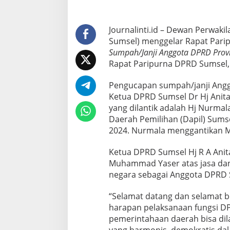
i
D
i
l
Journalinti.id – Dewan Perwaki
a
Sumsel) menggelar Rapat Pari
n
Sumpah/Janji Anggota DPRD Provi
t
Rapat Paripurna DPRD Sumsel, 
i
k
S
Pengucapan sumpah/janji Angg
e
Ketua DPRD Sumsel Dr Hj Anit
b
yang dilantik adalah Hj Nurmal
a
Daerah Pemilihan (Dapil) Sums
g
2024. Nurmala menggantikan 
a
i
A
Ketua DPRD Sumsel Hj R A Ani
n
Muhammad Yaser atas jasa dan
g
negara sebagai Anggota DPRD 
g
o
t
“Selamat datang dan selamat 
a
harapan pelaksanaan fungsi D
D
pemerintahaan daerah bisa dil
P