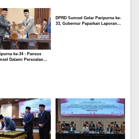
ahan
Catatan Strategis
DPRD Sumsel Gelar Paripurna ke-
33, Gubernur Paparkan Laporan
Keterangan Pertanggungjawaban
(LKPJ) Tahun Anggaran 2025
ipurna ke-34 : Pansus
sel Dalami Persoalan
n, Dorong Tata Kelola
keadilan