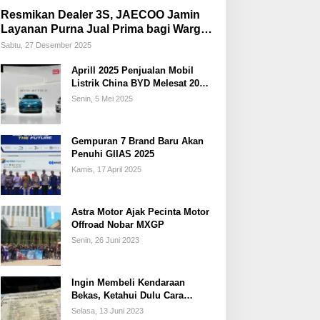
Resmikan Dealer 3S, JAECOO Jamin
Layanan Purna Jual Prima bagi Warga
Palembang
Sabtu, 27 Desember 2025
Aprill 2025 Penjualan Mobil
Listrik China BYD Melesat 20
Persen
Senin, 5 Mei 2025
Gempuran 7 Brand Baru Akan
Penuhi GIIAS 2025
Kamis, 17 April 2025
Astra Motor Ajak Pecinta Motor
Offroad Nobar MXGP
Senin, 26 Juni 2023
Ingin Membeli Kendaraan
Bekas, Ketahui Dulu Cara
Membedakan STNK Palsu dan
Selasa, 13 Juni 2023