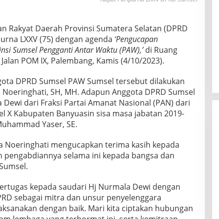
lan Rakyat Daerah Provinsi Sumatera Selatan (DPRD
purna LXXV (75) dengan agenda
‘Pengucapan
nsi Sumsel Pengganti Antar Waktu (PAW),’
di Ruang
Jalan POM IX, Palembang, Kamis (4/10/2023).
ota DPRD Sumsel PAW Sumsel tersebut dilakukan
a Noeringhati, SH, MH. Adapun Anggota DPRD Sumsel
a Dewi dari Fraksi Partai Amanat Nasional (PAN) dari
el X Kabupaten Banyuasin sisa masa jabatan 2019-
Muhammad Yaser, SE.
ta Noeringhati mengucapkan terima kasih kepada
 pengabdiannya selama ini kepada bangsa dan
Sumsel.
bertugas kepada saudari Hj Nurmala Dewi dengan
PRD sebagai mitra dan unsur penyelenggara
aksanakan dengan baik. Mari kita ciptakan hubungan