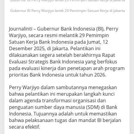
n
t
Gubernur BI Perry Warjiyo lantik 29 Pemimpin Satuan Kerja di Jakarta
i
k
2
9
Journalinti – Gubernur Bank Indonesia (BI), Perry
P
Warjiyo, secara resmi melantik 29 Pemimpin
e
Satuan Kerja Bank Indonesia pada Jumat, 12
m
Desember 2025, di Jakarta. Pelantikan ini
i
dilaksanakan segera setelah berakhirnya Rapat
m
p
Evaluasi Strategis Bank Indonesia yang berfokus
i
pada evaluasi kinerja dan penetapan arah program
n
prioritas Bank Indonesia untuk tahun 2026.
S
a
Perry Warjiyo dalam sambutannya menegaskan
t
u
bahwa pelantikan ini merupakan langkah kunci
a
dalam agenda transformasi organisasi dan
n
penguatan sumber daya manusia (SDM) di Bank
K
Indonesia. Tujuannya adalah untuk memastikan
e
r
bahwa pelaksanaan tugas dan mandat BI berjalan
j
secara efektif.
a