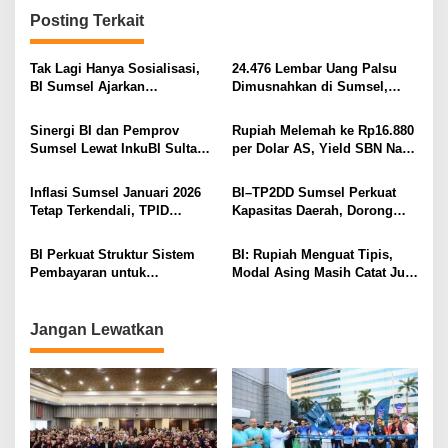
g
Posting Terkait
a
s
Tak Lagi Hanya Sosialisasi,
24.476 Lembar Uang Palsu
i
BI Sumsel Ajarkan
Dimusnahkan di Sumsel,
Kebanksentralan di Kelas dan
Pecahan Rp100 Ribu
p
Perluas Layanan Penukaran
Mendominasi
Sinergi BI dan Pemprov
Rupiah Melemah ke Rp16.880
o
Uang
Sumsel Lewat InkuBI Sultan
per Dolar AS, Yield SBN Naik
s
Muda 2026, UMKM Siap Naik
ke 6,45%
Kelas Digital
Inflasi Sumsel Januari 2026
BI–TP2DD Sumsel Perkuat
Tetap Terkendali, TPID
Kapasitas Daerah, Dorong
Perkuat Pengamanan Pangan
Elektronifikasi Transaksi
Jelang Ramadan
Lewat IETPD Semester II 2025
BI Perkuat Struktur Sistem
BI: Rupiah Menguat Tipis,
Pembayaran untuk
Modal Asing Masih Catat Jual
Mewujudkan Ekonomi Digital
Neto di Pasar SBN
yang Andal
Jangan Lewatkan