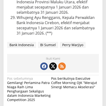
Indonesia Provinsi Maluku Utara, efektif
menjabat secepatnya 1 Januari 2026 dan
selambatnya 31 Januari 2026.
Wihujeng Ayu Rengganis, Kepala Perwakilan
Bank Indonesia Cirebon, efektif menjabat
secepatnya 1 Januari 2026 dan selambatnya
31 Januari 2026. (**)
Bank Indonesia
BI Sumsel
Perry Warjiyo
Ikuti Kami
N
Pos sebelumnya
Pos berikutnya
Executive
Gemilang! Pertamina Patra
Coffee Morning OJK ”Merajut
a
Niaga Raih Lima
Sinergi Memacu Akselerasi”
Penghargaan Sekaligus
v
dalam Indonesia Marketing
i
Competition 2025