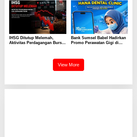
Uang
IHSG Ditutup Melemah,
Bank Sumsel Babel Hadirkan
Aktivitas Perdagangan Bursa
Promo Perawatan Gigi di
Ikut Lesu Sepanjang Pekan
Palembang, Bayar Pakai BSB
Mobile Dapat Diskon
Langsung
View More