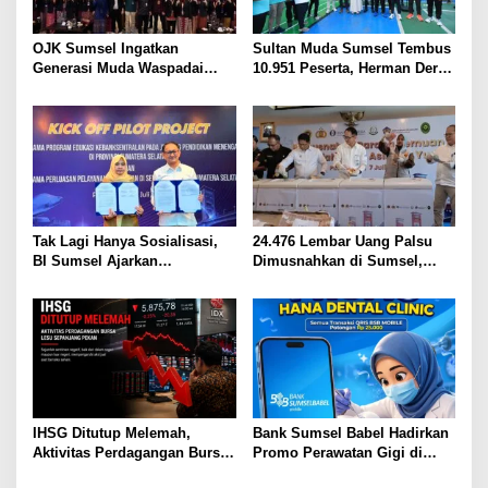
OJK Sumsel Ingatkan
Sultan Muda Sumsel Tembus
Generasi Muda Waspadai
10.951 Peserta, Herman Deru
Investasi Bodong, Gen LIMAS
Perkuat Kolaborasi dengan
dan BNI Gelar Seminar
OJK
Literasi Keuangan
Tak Lagi Hanya Sosialisasi,
24.476 Lembar Uang Palsu
BI Sumsel Ajarkan
Dimusnahkan di Sumsel,
Kebanksentralan di Kelas dan
Pecahan Rp100 Ribu
Perluas Layanan Penukaran
Mendominasi
Uang
IHSG Ditutup Melemah,
Bank Sumsel Babel Hadirkan
Aktivitas Perdagangan Bursa
Promo Perawatan Gigi di
Ikut Lesu Sepanjang Pekan
Palembang, Bayar Pakai BSB