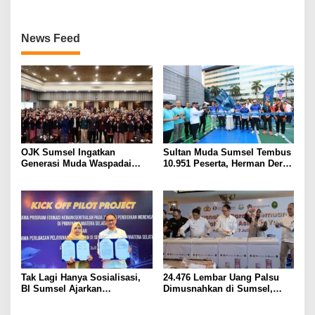
Mobile Dapat Diskon
Langsung
News Feed
OJK Sumsel Ingatkan
Sultan Muda Sumsel Tembus
Generasi Muda Waspadai
10.951 Peserta, Herman Deru
Investasi Bodong, Gen LIMAS
Perkuat Kolaborasi dengan
dan BNI Gelar Seminar
OJK
Literasi Keuangan
Tak Lagi Hanya Sosialisasi,
24.476 Lembar Uang Palsu
BI Sumsel Ajarkan
Dimusnahkan di Sumsel,
Kebanksentralan di Kelas dan
Pecahan Rp100 Ribu
Perluas Layanan Penukaran
Mendominasi