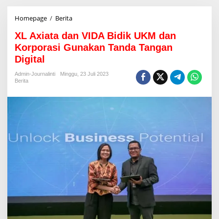
Homepage
/
Berita
X
L
XL Axiata dan VIDA Bidik UKM dan
A
x
Korporasi Gunakan Tanda Tangan
i
Digital
a
t
Admin-Journalinti
Minggu, 23 Juli 2023
a
Berita
d
a
n
V
I
D
A
B
i
d
i
k
U
K
M