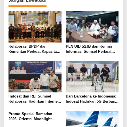
Jangan Lewatkan
g
a
s
i
p
o
Kolaborasi BPDP dan
PLN UID S2JB dan Komisi
s
Kementan Perkuat Kapasitas
Informasi Sumsel Perkuat
Pekebun Sawit Sumatera
Integritas Lewat Semarak
Selatan
Muharram 1448 H
Indosat dan REI Sumsel
Dari Barcelona ke Indonesia:
Kolaborasi Hadirkan Internet
Indosat Hadirkan 5G Berbasis
Rumah HiFi Air di Kawasan
AI Lebih Dekat ke Masyarakat
Hunian
Promo Spesial Ramadan
2026: Oriental Moonlight
Hadirkan Bukber Berkesan di