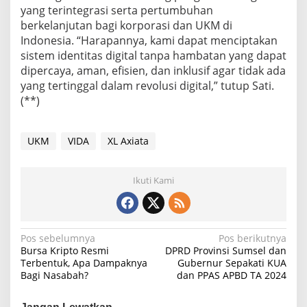
yang terintegrasi serta pertumbuhan
berkelanjutan bagi korporasi dan UKM di
Indonesia. “Harapannya, kami dapat menciptakan
sistem identitas digital tanpa hambatan yang dapat
dipercaya, aman, efisien, dan inklusif agar tidak ada
yang tertinggal dalam revolusi digital,” tutup Sati.
(**)
UKM
VIDA
XL Axiata
Ikuti Kami
N
Pos sebelumnya
Pos berikutnya
Bursa Kripto Resmi
DPRD Provinsi Sumsel dan
a
Terbentuk, Apa Dampaknya
Gubernur Sepakati KUA
Bagi Nasabah?
dan PPAS APBD TA 2024
v
i