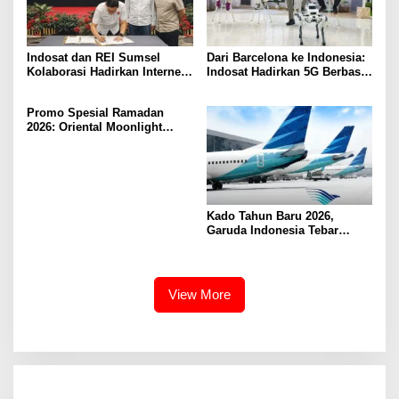
Indosat dan REI Sumsel
Dari Barcelona ke Indonesia:
Kolaborasi Hadirkan Internet
Indosat Hadirkan 5G Berbasis
Rumah HiFi Air di Kawasan
AI Lebih Dekat ke Masyarakat
Hunian
Promo Spesial Ramadan
2026: Oriental Moonlight
Hadirkan Bukber Berkesan di
fave+ Hotel Palembang
Kado Tahun Baru 2026,
Garuda Indonesia Tebar
Diskon 16 Persen Rute
Palembang-Jakarta
View More