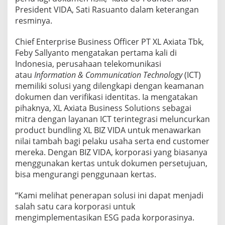
a
President VIDA, Sati Rasuanto dalam keterangan
n
resminya.
g
a
n
Chief Enterprise Business Officer PT XL Axiata Tbk,
D
Feby Sallyanto mengatakan pertama kali di
i
Indonesia, perusahaan telekomunikasi
g
atau
Information & Communication Technology
(ICT)
i
t
memiliki solusi yang dilengkapi dengan keamanan
a
dokumen dan verifikasi identitas. Ia mengatakan
l
pihaknya, XL Axiata Business Solutions sebagai
mitra dengan layanan ICT terintegrasi meluncurkan
product bundling XL BIZ VIDA untuk menawarkan
nilai tambah bagi pelaku usaha serta end customer
mereka. Dengan BIZ VIDA, korporasi yang biasanya
menggunakan kertas untuk dokumen persetujuan,
bisa mengurangi penggunaan kertas.
“Kami melihat penerapan solusi ini dapat menjadi
salah satu cara korporasi untuk
mengimplementasikan ESG pada korporasinya.