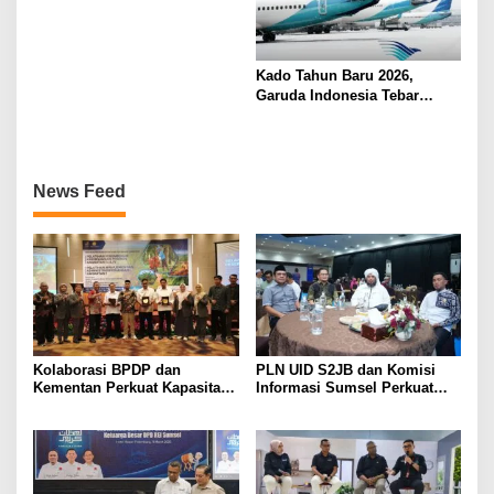
fave+ Hotel Palembang
Kado Tahun Baru 2026,
Garuda Indonesia Tebar
Diskon 16 Persen Rute
Palembang-Jakarta
News Feed
Kolaborasi BPDP dan
PLN UID S2JB dan Komisi
Kementan Perkuat Kapasitas
Informasi Sumsel Perkuat
Pekebun Sawit Sumatera
Integritas Lewat Semarak
Selatan
Muharram 1448 H