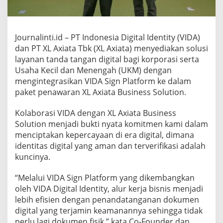
d
a
n
K
Journalinti.id – PT Indonesia Digital Identity (VIDA)
o
r
dan PT XL Axiata Tbk (XL Axiata) menyediakan solusi
p
layanan tanda tangan digital bagi korporasi serta
o
Usaha Kecil dan Menengah (UKM) dengan
r
mengintegrasikan VIDA Sign Platform ke dalam
a
paket penawaran XL Axiata Business Solution.
s
i
G
Kolaborasi VIDA dengan XL Axiata Business
u
Solution menjadi bukti nyata komitmen kami dalam
n
menciptakan kepercayaan di era digital, dimana
a
identitas digital yang aman dan terverifikasi adalah
k
a
kuncinya.
n
T
“Melalui VIDA Sign Platform yang dikembangkan
a
oleh VIDA Digital Identity, alur kerja bisnis menjadi
n
lebih efisien dengan penandatanganan dokumen
d
a
digital yang terjamin keamanannya sehingga tidak
T
perlu lagi dokumen fisik,” kata Co-Founder dan