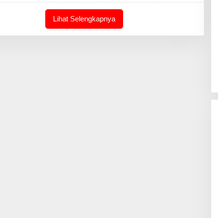
M
I
N
Lihat Selengkapnya
-
J
O
U
R
N
A
L
I
N
T
I