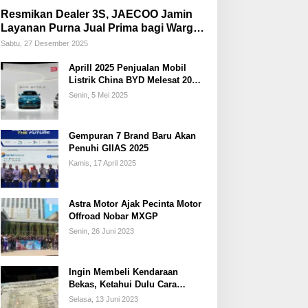
Resmikan Dealer 3S, JAECOO Jamin
Layanan Purna Jual Prima bagi Warga
Palembang
Sabtu, 27 Desember 2025
Aprill 2025 Penjualan Mobil
Listrik China BYD Melesat 20
Persen
Senin, 5 Mei 2025
Gempuran 7 Brand Baru Akan
Penuhi GIIAS 2025
Kamis, 17 April 2025
Astra Motor Ajak Pecinta Motor
Offroad Nobar MXGP
Senin, 26 Juni 2023
Ingin Membeli Kendaraan
Bekas, Ketahui Dulu Cara
Membedakan STNK Palsu dan
Selasa, 13 Juni 2023