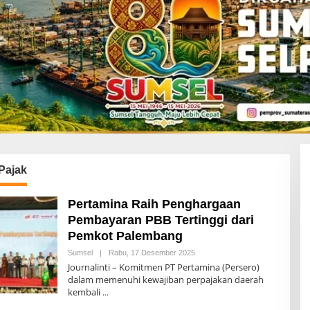
Pajak
Pertamina Raih Penghargaan
Pembayaran PBB Tertinggi dari
Pemkot Palembang
Sumsel
|
Rabu, 17 Desember 2025
O
L
Journalinti – Komitmen PT Pertamina (Persero)
E
dalam memenuhi kewajiban perpajakan daerah
H
kembali
A
D