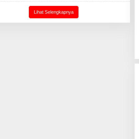
M
I
N
Lihat Selengkapnya
-
J
O
U
R
N
A
L
I
N
T
I