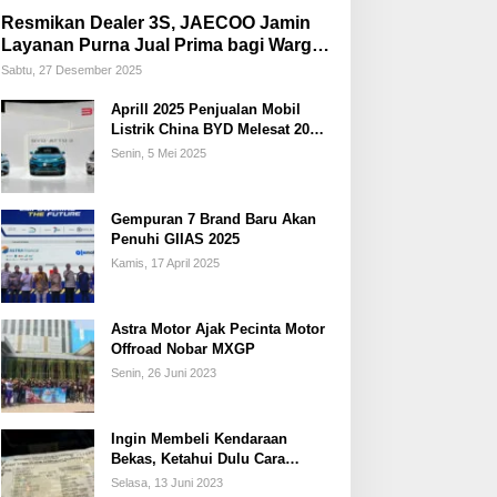
Resmikan Dealer 3S, JAECOO Jamin
Layanan Purna Jual Prima bagi Warga
Palembang
Sabtu, 27 Desember 2025
Aprill 2025 Penjualan Mobil
Listrik China BYD Melesat 20
Persen
Senin, 5 Mei 2025
Gempuran 7 Brand Baru Akan
Penuhi GIIAS 2025
Kamis, 17 April 2025
Astra Motor Ajak Pecinta Motor
Offroad Nobar MXGP
Senin, 26 Juni 2023
Ingin Membeli Kendaraan
Bekas, Ketahui Dulu Cara
Membedakan STNK Palsu dan
Selasa, 13 Juni 2023