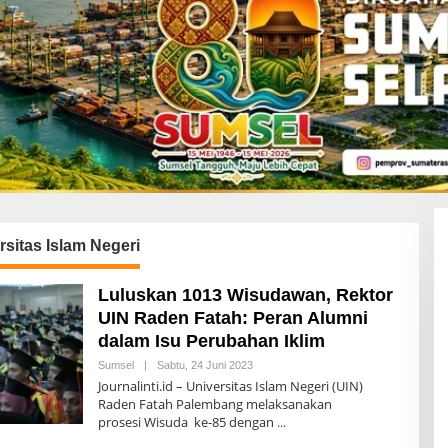
rsitas Islam Negeri
Luluskan 1013 Wisudawan, Rektor
UIN Raden Fatah: Peran Alumni
dalam Isu Perubahan Iklim
Sumsel
|
Sabtu, 24 Juni 2023
O
L
Journalinti.id – Universitas Islam Negeri (UIN)
E
Raden Fatah Palembang melaksanakan
H
prosesi Wisuda ke-85 dengan
A
D