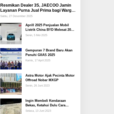
Resmikan Dealer 3S, JAECOO Jamin
Layanan Purna Jual Prima bagi Warga
Palembang
Sabtu, 27 Desember 2025
Aprill 2025 Penjualan Mobil
Listrik China BYD Melesat 20
Persen
Senin, 5 Mei 2025
Gempuran 7 Brand Baru Akan
Penuhi GIIAS 2025
Kamis, 17 April 2025
Astra Motor Ajak Pecinta Motor
Offroad Nobar MXGP
Senin, 26 Juni 2023
Ingin Membeli Kendaraan
Bekas, Ketahui Dulu Cara
Membedakan STNK Palsu dan
Selasa, 13 Juni 2023