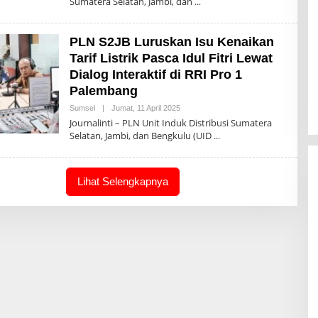
Sumatera Selatan, Jambi, dan
H
A
D
M
PLN S2JB Luruskan Isu Kenaikan
I
N
Tarif Listrik Pasca Idul Fitri Lewat
-
Dialog Interaktif di RRI Pro 1
J
O
Palembang
U
R
Sumsel
|
Jumat, 11 April 2025
O
N
L
Journalinti – PLN Unit Induk Distribusi Sumatera
A
E
L
Selatan, Jambi, dan Bengkulu (UID
H
I
A
N
D
T
M
I
I
Lihat Selengkapnya
N
-
J
O
U
R
N
A
L
I
N
T
I