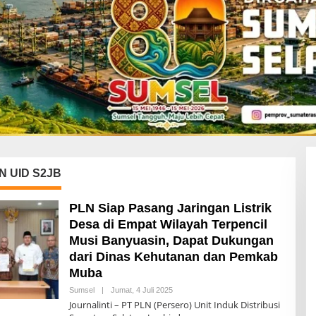
N UID S2JB
PLN Siap Pasang Jaringan Listrik
Desa di Empat Wilayah Terpencil
Musi Banyuasin, Dapat Dukungan
dari Dinas Kehutanan dan Pemkab
Muba
Sumsel
|
Jumat, 4 Juli 2025
O
L
Journalinti – PT PLN (Persero) Unit Induk Distribusi
E