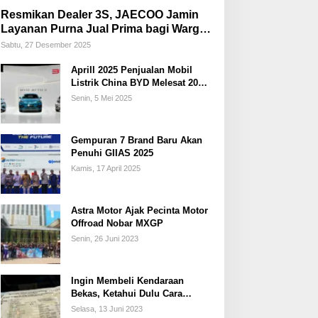
Resmikan Dealer 3S, JAECOO Jamin
Layanan Purna Jual Prima bagi Warga
Palembang
Sabtu, 27 Desember 2025
Aprill 2025 Penjualan Mobil
Listrik China BYD Melesat 20
Persen
Senin, 5 Mei 2025
Gempuran 7 Brand Baru Akan
Penuhi GIIAS 2025
Kamis, 17 April 2025
Astra Motor Ajak Pecinta Motor
Offroad Nobar MXGP
Senin, 26 Juni 2023
Ingin Membeli Kendaraan
Bekas, Ketahui Dulu Cara
Membedakan STNK Palsu dan
Selasa, 13 Juni 2023