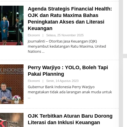
M
I
Agenda Strategis Financial Health:
N
-
OJK dan Ratu Maxima Bahas
J
O
Peningkatan Akses dan Literasi
U
Keuangan
R
N
Ekonomi
|
Selasa, 25 November 2025
O
A
L
L
Journalinti – Otoritas Jasa Keuangan (OJK)
E
I
menyambut kedatangan Ratu Maxima, United
H
N
Nations
A
T
D
I
M
I
Perry Warjiyo : YOLO, Boleh Tapi
N
-
Pakai Planning
J
O
Ekonomi
|
Senin, 14 Agustus 2023
O
U
L
Gubernur Bank Indonesia Perry Warjiyo
R
E
N
mengatakan tidak ada larangan anak muda untuk
H
A
A
L
D
I
M
N
I
T
N
I
OJK Terbitkan Aturan Baru Dorong
-
J
Literasi dan Inklusi Keuangan
O