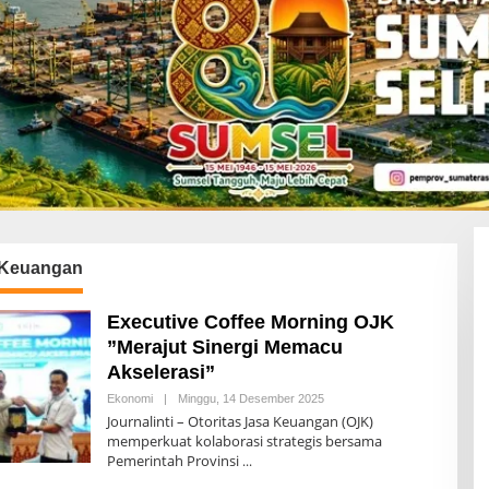
i Keuangan
Executive Coffee Morning OJK
”Merajut Sinergi Memacu
Akselerasi”
Ekonomi
|
Minggu, 14 Desember 2025
O
L
Journalinti – Otoritas Jasa Keuangan (OJK)
E
memperkuat kolaborasi strategis bersama
H
Pemerintah Provinsi
A
D