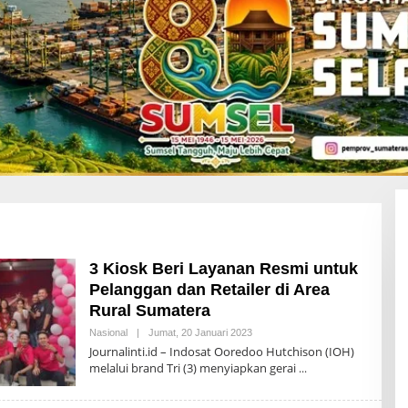
3 Kiosk Beri Layanan Resmi untuk
Pelanggan dan Retailer di Area
Rural Sumatera
Nasional
|
Jumat, 20 Januari 2023
O
L
Journalinti.id – Indosat Ooredoo Hutchison (IOH)
E
melalui brand Tri (3) menyiapkan gerai
H
A
D