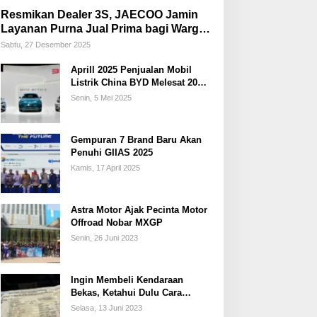
Resmikan Dealer 3S, JAECOO Jamin
Layanan Purna Jual Prima bagi Warga
Palembang
Sabtu, 27 Desember 2025
Aprill 2025 Penjualan Mobil
Listrik China BYD Melesat 20
Persen
Senin, 5 Mei 2025
Gempuran 7 Brand Baru Akan
Penuhi GIIAS 2025
Kamis, 17 April 2025
Astra Motor Ajak Pecinta Motor
Offroad Nobar MXGP
Senin, 26 Juni 2023
Ingin Membeli Kendaraan
Bekas, Ketahui Dulu Cara
Membedakan STNK Palsu dan
Selasa, 13 Juni 2023