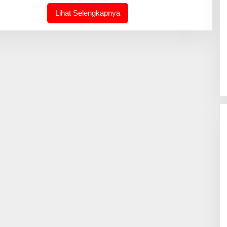
M
I
Lihat Selengkapnya
N
-
J
O
U
R
N
A
L
I
N
T
I