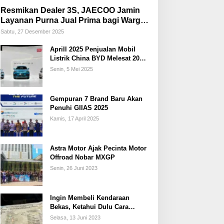
Resmikan Dealer 3S, JAECOO Jamin
Layanan Purna Jual Prima bagi Warga
Palembang
Sabtu, 27 Desember 2025
Aprill 2025 Penjualan Mobil
Listrik China BYD Melesat 20
Persen
Senin, 5 Mei 2025
Gempuran 7 Brand Baru Akan
Penuhi GIIAS 2025
Kamis, 17 April 2025
Astra Motor Ajak Pecinta Motor
Offroad Nobar MXGP
Senin, 26 Juni 2023
Ingin Membeli Kendaraan
Bekas, Ketahui Dulu Cara
Membedakan STNK Palsu dan
Selasa, 13 Juni 2023