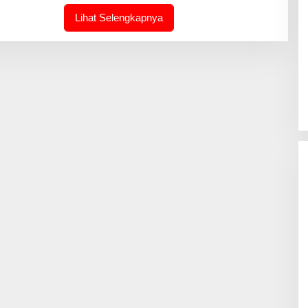
M
I
Lihat Selengkapnya
N
-
J
O
U
R
N
A
L
I
N
T
I