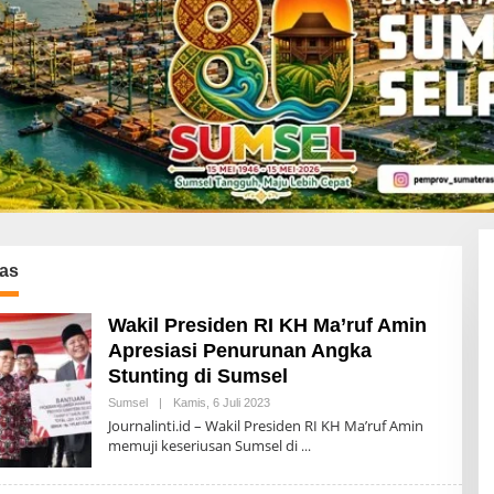
as
Wakil Presiden RI KH Ma’ruf Amin
Apresiasi Penurunan Angka
Stunting di Sumsel
Sumsel
|
Kamis, 6 Juli 2023
O
L
Journalinti.id – Wakil Presiden RI KH Ma’ruf Amin
E
memuji keseriusan Sumsel di
H
A
D