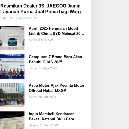
Resmikan Dealer 3S, JAECOO Jamin
Layanan Purna Jual Prima bagi Warga
Palembang
Sabtu, 27 Desember 2025
Aprill 2025 Penjualan Mobil
Listrik China BYD Melesat 20
Persen
Senin, 5 Mei 2025
Gempuran 7 Brand Baru Akan
Penuhi GIIAS 2025
Kamis, 17 April 2025
Astra Motor Ajak Pecinta Motor
Offroad Nobar MXGP
Senin, 26 Juni 2023
Ingin Membeli Kendaraan
Bekas, Ketahui Dulu Cara
Membedakan STNK Palsu dan
Selasa, 13 Juni 2023