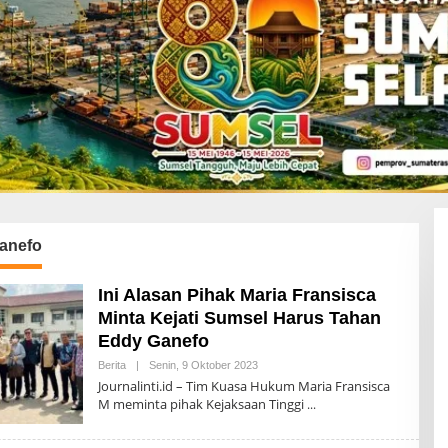
anefo
Ini Alasan Pihak Maria Fransisca
Minta Kejati Sumsel Harus Tahan
Eddy Ganefo
Berita
|
Senin, 9 Oktober 2023
O
L
Journalinti.id – Tim Kuasa Hukum Maria Fransisca
E
M meminta pihak Kejaksaan Tinggi
H
A
D