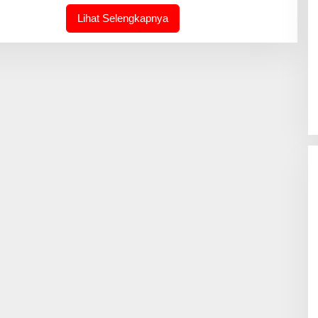
M
I
Lihat Selengkapnya
N
-
J
O
U
R
N
A
L
I
N
T
I