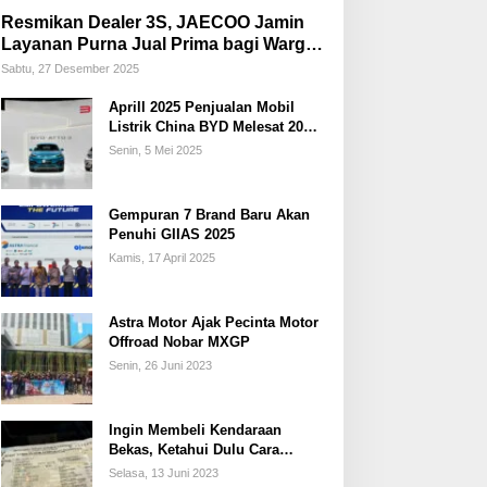
Resmikan Dealer 3S, JAECOO Jamin
Layanan Purna Jual Prima bagi Warga
Palembang
Sabtu, 27 Desember 2025
Aprill 2025 Penjualan Mobil
Listrik China BYD Melesat 20
Persen
Senin, 5 Mei 2025
Gempuran 7 Brand Baru Akan
Penuhi GIIAS 2025
Kamis, 17 April 2025
Astra Motor Ajak Pecinta Motor
Offroad Nobar MXGP
Senin, 26 Juni 2023
Ingin Membeli Kendaraan
Bekas, Ketahui Dulu Cara
Membedakan STNK Palsu dan
Selasa, 13 Juni 2023