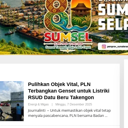
Pulihkan Objek Vital, PLN
Terbangkan Genset untuk Listriki
RSUD Datu Beru Takengon
Energi & Migas
|
Minggu, 7 Desember 2025
O
L
Journalinti – Untuk memastikan objek vital tetap
E
menyala pascabencana, PLN bersama Badan
H
A
D