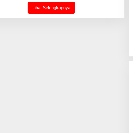
M
I
Lihat Selengkapnya
N
-
J
O
U
R
N
A
L
I
N
T
I