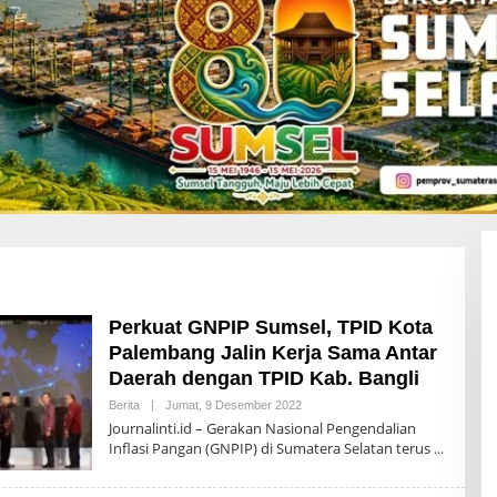
Perkuat GNPIP Sumsel, TPID Kota
Palembang Jalin Kerja Sama Antar
Daerah dengan TPID Kab. Bangli
Berita
|
Jumat, 9 Desember 2022
O
L
Journalinti.id – Gerakan Nasional Pengendalian
E
Inflasi Pangan (GNPIP) di Sumatera Selatan terus
H
A
D