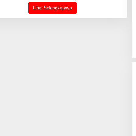
M
I
Lihat Selengkapnya
N
-
J
O
U
R
N
A
L
I
N
T
I