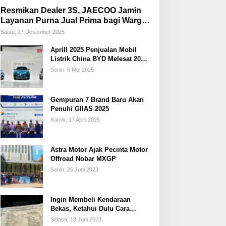
Resmikan Dealer 3S, JAECOO Jamin
Layanan Purna Jual Prima bagi Warga
Palembang
Sabtu, 27 Desember 2025
Aprill 2025 Penjualan Mobil
Listrik China BYD Melesat 20
Persen
Senin, 5 Mei 2025
Gempuran 7 Brand Baru Akan
Penuhi GIIAS 2025
Kamis, 17 April 2025
Astra Motor Ajak Pecinta Motor
Offroad Nobar MXGP
Senin, 26 Juni 2023
Ingin Membeli Kendaraan
Bekas, Ketahui Dulu Cara
Membedakan STNK Palsu dan
Selasa, 13 Juni 2023