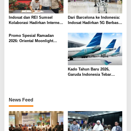
Indosat dan REI Sumsel
Dari Barcelona ke Indonesia:
Kolaborasi Hadirkan Internet
Indosat Hadirkan 5G Berbasis
Rumah HiFi Air di Kawasan
AI Lebih Dekat ke Masyarakat
Hunian
Promo Spesial Ramadan
2026: Oriental Moonlight
Hadirkan Bukber Berkesan di
fave+ Hotel Palembang
Kado Tahun Baru 2026,
Garuda Indonesia Tebar
Diskon 16 Persen Rute
Palembang-Jakarta
News Feed