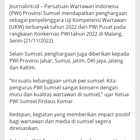
n
Journalinti.id – Persatuan Wartawan Indonesia
S
e
(PWI) Provinsi Sumsel mendapatkan penghargaan
b
sebagai penyelenggara Uji Kompetensi Wartawan
a
(UKW) terbanyak tahun 2022 dari PWI Pusat pada
g
rangkaian Konkernas PWI tahun 2022 di Malang,
a
Senin (21/11/2022).
i
P
e
Selain Sumsel, penghargaan juga diberikan kepada
n
PWI Provinsi Jabar, Sumut, Jatim, DKI jaya, Jateng
y
dan Kaltim.
e
l
e
“Ini suatu kebanggaan untuk pwi sumsel. Kita
n
pengurus PWI Sumsel sangat konsern dengan
g
mutu dan kualitas wartawan di sumsel,” ujar Ketua
g
PWI Sumsel Firdaus Komar.
a
r
a
Kedepan, kegiatan yang memberikan impact positif
U
bagi wartawan dan media di sumsel segera
K
direisasikan.
W
T