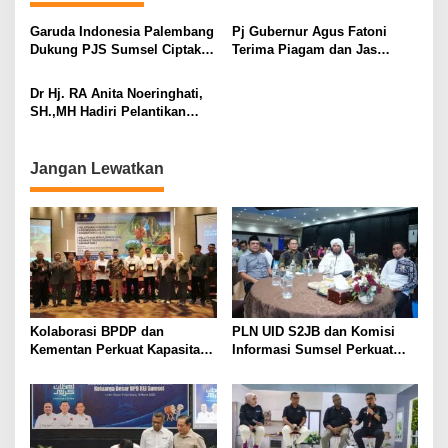
a
s
Garuda Indonesia Palembang
Pj Gubernur Agus Fatoni
Dukung PJS Sumsel Ciptakan
Terima Piagam dan Jas
i
Jurnalis Digital Profesional
Kehormatan PWI Pusat pada
Puncak HPN PWI Sumsel
p
Dr Hj. RA Anita Noeringhati,
Tahun 2024
SH.,MH Hadiri Pelantikan
o
Ketua PWI Sumsel Periode
s
2024-2029
Jangan Lewatkan
Kolaborasi BPDP dan
PLN UID S2JB dan Komisi
Kementan Perkuat Kapasitas
Informasi Sumsel Perkuat
Pekebun Sawit Sumatera
Integritas Lewat Semarak
Selatan
Muharram 1448 H