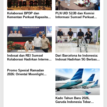
Kolaborasi BPDP dan
PLN UID S2JB dan Komisi
Kementan Perkuat Kapasitas
Informasi Sumsel Perkuat
Pekebun Sawit Sumatera
Integritas Lewat Semarak
Selatan
Muharram 1448 H
Indosat dan REI Sumsel
Dari Barcelona ke Indonesia:
Kolaborasi Hadirkan Internet
Indosat Hadirkan 5G Berbasis
Rumah HiFi Air di Kawasan
AI Lebih Dekat ke Masyarakat
Hunian
Promo Spesial Ramadan
2026: Oriental Moonlight
Hadirkan Bukber Berkesan di
fave+ Hotel Palembang
Kado Tahun Baru 2026,
Garuda Indonesia Tebar
Diskon 16 Persen Rute