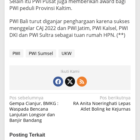
Selain itu PWI Pusat juga memberikan award bagi
e
r
PWI peduli Provinsi Kaltim.
b
a
PWI Bali turut diganjar penghargaan karena sukses
n
menggelar CAJ 2022 dan PWI Jatim, PWI Kalsel, PWI
y
DKI dan PWI Sultra sebagai tuan rumah HPN. (**)
a
k
2
0
PWI
PWI Sumsel
UKW
2
2
Ikuti Kami
N
Pos sebelumnya
Pos berikutnya
Gempa Cianjur, BMKG :
RA Anita Noeringhati Lepas
a
Waspada Bencana
Atlet Boling ke Kejurnas
Lanjutan Longsor dan
v
Banjir Bandang
i
g
Posting Terkait