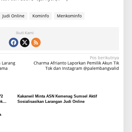
Judi Online
Kominfo
Menkominfo
Ikuti Kami
Pos berikutnya
 Larang
Charma Afrianto Laporkan Pemilik Akun Tik
gama
Tok dan Instagram @palembangvalid
72
Kakanwil Minta ASN Kemenag Sumsel Aktif
ek
Sosialisasikan Larangan Judi Online
a