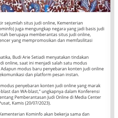
kir sejumlah situs judi online, Kementerian
ominfo) juga mengungkap negara yang jadi basis judi
intah berupaya memberantas situs judi online,
uencer yang mempromosikan dan memfasilitasi
tika, Budi Arie Setiadi menyatakan tindakan
udi online, saat ini menjadi salah satu modus
. Adapun modus baru penyebaran konten judi online
ekomunikasi dan platform pesan instan.
r, modus penyebaran konten judi online yang marak
MS-blast dan WA-blast,” ungkapnya dalam Konferensi
entang Pemberantasan Judi Online di Media Center
usat, Kamis (20/07/2023).
 Kementerian Kominfo akan bekerja sama dan