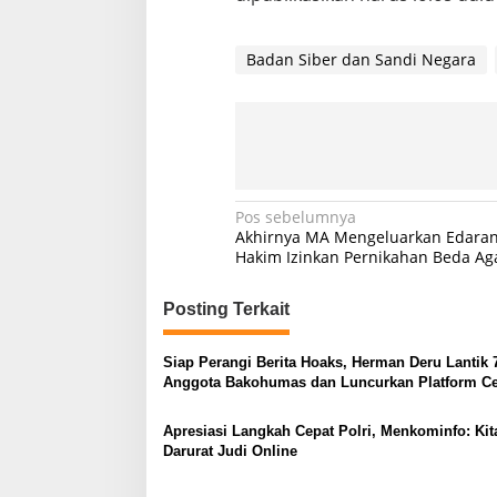
Badan Siber dan Sandi Negara
N
Pos sebelumnya
Akhirnya MA Mengeluarkan Edaran
a
Hakim Izinkan Pernikahan Beda A
v
Posting Terkait
i
g
Siap Perangi Berita Hoaks, Herman Deru Lantik 
a
Anggota Bakohumas dan Luncurkan Platform C
s
Fakta
Apresiasi Langkah Cepat Polri, Menkominfo: Kit
i
Darurat Judi Online
p