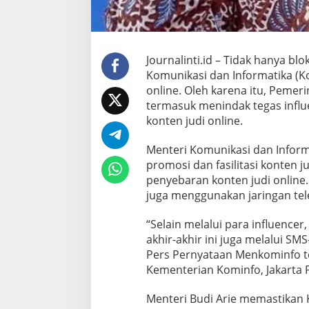
u
d
i
O
n
Journalinti.id – Tidak hanya blo
l
Komunikasi dan Informatika (K
i
n
online. Oleh karena itu, Pemer
e
termasuk menindak tegas infl
konten judi online.
Menteri Komunikasi dan Informa
promosi dan fasilitasi konten j
penyebaran konten judi online
juga menggunakan jaringan tel
“Selain melalui para influence
akhir-akhir ini juga melalui S
Pers Pernyataan Menkominfo t
Kementerian Kominfo, Jakarta P
Menteri Budi Arie memastikan