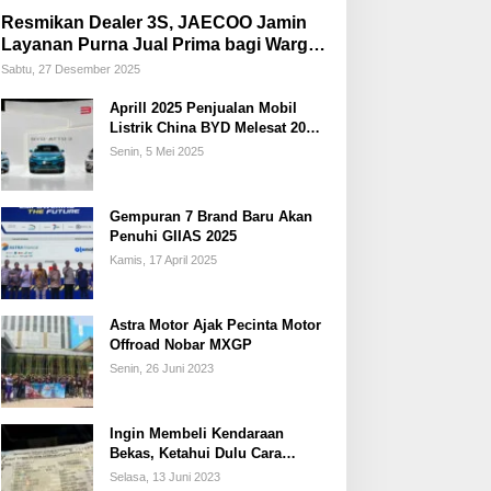
Resmikan Dealer 3S, JAECOO Jamin
Layanan Purna Jual Prima bagi Warga
Palembang
Sabtu, 27 Desember 2025
Aprill 2025 Penjualan Mobil
Listrik China BYD Melesat 20
Persen
Senin, 5 Mei 2025
Gempuran 7 Brand Baru Akan
Penuhi GIIAS 2025
Kamis, 17 April 2025
Astra Motor Ajak Pecinta Motor
Offroad Nobar MXGP
Senin, 26 Juni 2023
Ingin Membeli Kendaraan
Bekas, Ketahui Dulu Cara
Membedakan STNK Palsu dan
Selasa, 13 Juni 2023