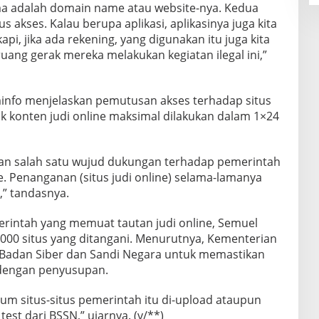
ama adalah domain name atau website-nya. Kedua
us akses. Kalau berupa aplikasi, aplikasinya juga kita
i, jika ada rekening, yang digunakan itu juga kita
ang gerak mereka melakukan kegiatan ilegal ini,”
info menjelaskan pemutusan akses terhadap situs
k konten judi online maksimal dilakukan dalam 1×24
n salah satu wujud dukungan terhadap pemerintah
. Penanganan (situs judi online) selama-lamanya
m,” tandasnya.
rintah yang memuat tautan judi online, Semuel
.000 situs yang ditangani. Menurutnya, Kementerian
Badan Siber dan Sandi Negara untuk memastikan
 dengan penyusupan.
um situs-situs pemerintah itu di-upload ataupun
test dari BSSN,” ujarnya. (v/**)