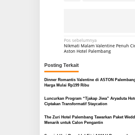
N
Pos sebelumnya
Nikmati Malam Valentine Penuh Cin
a
Aston Hotel Palembang
v
Posting Terkait
i
g
Dinner Romantis Valentine di ASTON Palemban
a
Harga Mulai Rp199 Ribu
s
Luncurkan Program “Tjakap Jiwa” Aryaduta Hot
i
Ciptakan Transformatif Staycation
p
o
The Zuri Hotel Palembang Tawarkan Paket Wedd
Menarik untuk Calon Pengantin
s