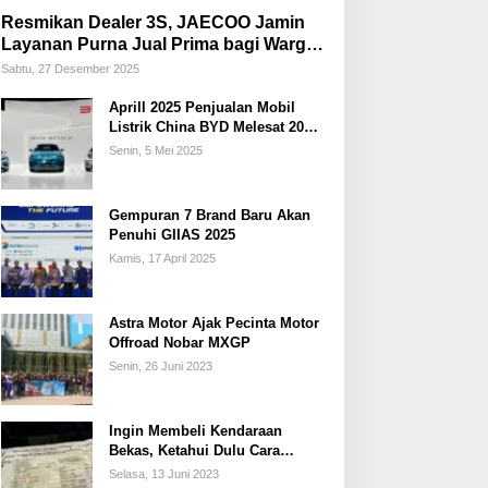
Resmikan Dealer 3S, JAECOO Jamin
Layanan Purna Jual Prima bagi Warga
Palembang
Sabtu, 27 Desember 2025
Aprill 2025 Penjualan Mobil
Listrik China BYD Melesat 20
Persen
Senin, 5 Mei 2025
Gempuran 7 Brand Baru Akan
Penuhi GIIAS 2025
Kamis, 17 April 2025
Astra Motor Ajak Pecinta Motor
Offroad Nobar MXGP
Senin, 26 Juni 2023
Ingin Membeli Kendaraan
Bekas, Ketahui Dulu Cara
Membedakan STNK Palsu dan
Selasa, 13 Juni 2023