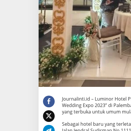
D
i
n
n
e
r
Journalinti.id – Luminor Hotel
Wedding Expo 2023” di Palemban
yang terbuka untuk umum mulai 
Sebagai hotel baru yang terleta
Jalan Jendral Sudirman No.11