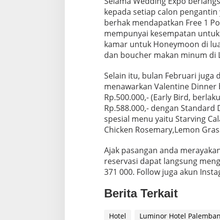
Selama Wedding Expo berlang
kepada setiap calon penganti
berhak mendapatkan Free 1 Pond
mempunyai kesempatan untuk 
kamar untuk Honeymoon di luar
dan boucher makan minum di L
Selain itu, bulan Februari juga
menawarkan Valentine Dinner b
Rp.500.000,- (Early Bird, berl
Rp.588.000,- dengan Standard 
spesial menu yaitu Starving Ca
Chicken Rosemary,Lemon Grass 
Ajak pasangan anda merayakan 
reservasi dapat langsung men
371 000. Follow juga akun Ins
Berita Terkait
Hotel
Luminor Hotel Palemba