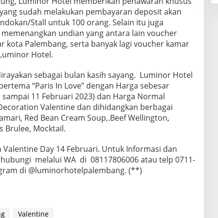
sung, Luminor Hotel memberikan penawaran khusus
n yang sudah melakukan pembayaran deposit akan
okan/Stall untuk 100 orang. Selain itu juga
memenangkan undian yang antara lain voucher
 kota Palembang, serta banyak lagi voucher kamar
uminor Hotel.
 dirayakan sebagai bulan kasih sayang. Luminor Hotel
ertema “Paris In Love” dengan Harga sebesar
aku sampai 11 Februari 2023) dan Harga Normal
Decoration Valentine dan dihidangkan berbagai
lamari, Red Bean Cream Soup,.Beef Wellington,
Brulee, Mocktail.
Valentine Day 14 Februari. Untuk Informasi dan
ghubungi melalui WA di 08117806006 atau telp 0711-
tagram di @luminorhotelpalembang. (**)
ng
Valentine