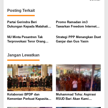
v
i
Posting Terkait
g
a
Partai Gerindra Beri
Promo Ramadan im3
s
Dukungan Kepada Matahati
Tawarkan Freedom Internet
pada Pilgub Sumsel
100GB Cuma Rp.125Ribu
i
NU Minta Pesantren Tak
Strategi PPP Menangkan Duet
p
Terprovokasi Teror Orang
Ganjar dan Gus Yasin
Gila
o
s
Jangan Lewatkan
Kolaborasi BPDP dan
Muhammad Toha: Aspirasi
Kementan Perkuat Kapasitas
RSUD Bari Akan Kami
Pekebun Sawit Sumatera
Perjuangkan Demi Tingkatkan
Selatan
Pelayanan Kesehatan