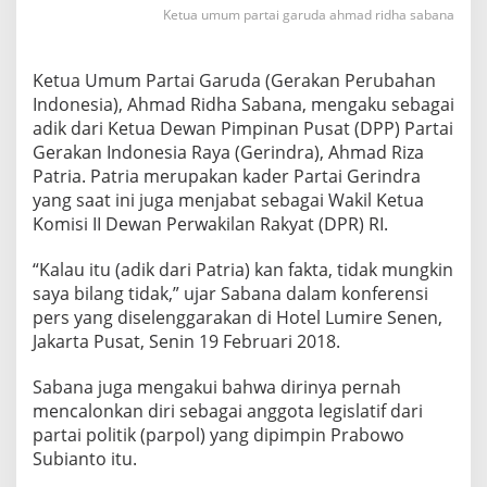
a
Ketua umum partai garuda ahmad ridha sabana
d
e
n
Ketua Umum Partai Garuda (Gerakan Perubahan
g
Indonesia), Ahmad Ridha Sabana, mengaku sebagai
a
n
adik dari Ketua Dewan Pimpinan Pusat (DPP) Partai
G
Gerakan Indonesia Raya (Gerindra), Ahmad Riza
e
Patria. Patria merupakan kader Partai Gerindra
r
yang saat ini juga menjabat sebagai Wakil Ketua
i
Komisi II Dewan Perwakilan Rakyat (DPR) RI.
n
d
r
“Kalau itu (adik dari Patria) kan fakta, tidak mungkin
a
saya bilang tidak,” ujar Sabana dalam konferensi
pers yang diselenggarakan di Hotel Lumire Senen,
Jakarta Pusat, Senin 19 Februari 2018.
Sabana juga mengakui bahwa dirinya pernah
mencalonkan diri sebagai anggota legislatif dari
partai politik (parpol) yang dipimpin Prabowo
Subianto itu.