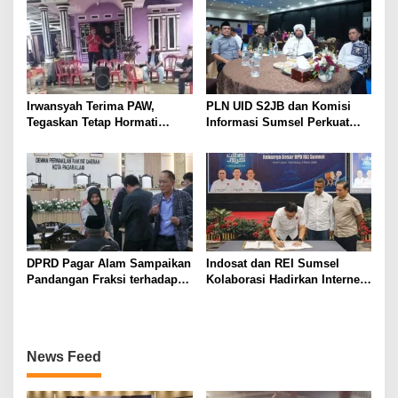
Irwansyah Terima PAW,
PLN UID S2JB dan Komisi
Tegaskan Tetap Hormati
Informasi Sumsel Perkuat
Organisasi Partai
Integritas Lewat Semarak
Muharram 1448 H
DPRD Pagar Alam Sampaikan
Indosat dan REI Sumsel
Pandangan Fraksi terhadap
Kolaborasi Hadirkan Internet
Raperda Pertanggungjawaban
Rumah HiFi Air di Kawasan
APBD 2025
Hunian
News Feed