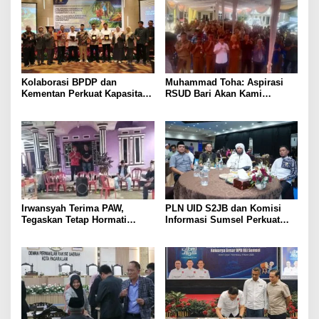
Kolaborasi BPDP dan
Muhammad Toha: Aspirasi
Kementan Perkuat Kapasitas
RSUD Bari Akan Kami
Pekebun Sawit Sumatera
Perjuangkan Demi Tingkatkan
Selatan
Pelayanan Kesehatan
Irwansyah Terima PAW,
PLN UID S2JB dan Komisi
Tegaskan Tetap Hormati
Informasi Sumsel Perkuat
Organisasi Partai
Integritas Lewat Semarak
Muharram 1448 H